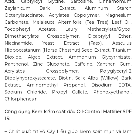
Acid, Capryloyl Glycine, Sarcosine, Cinnamomum
Zeylanicum Bark Extract, Aluminum Starch
Octenylsuccinate, Acrylates Copolymer, Magnesium
Carbonate, Melaleuca Alternifolia (Tea Tree) Leaf Oil,
Tocopheryl Acetate, Lauryl Methacrylate/Glycol
Dimethacrylate Crosspolymer, Dicaprylyl Ether,
Niacinamide, Yeast Extract (Faex), Aesculus
Hippocastanum (Horse Chestnut) Seed Extract, Titanium
Dioxide, Algae Extract, Ammonium Glycyrrhizate,
Panthenol, Zinc Gluconate, Caffeine, Xanthan Gum,
Acrylates Crosspolymer, Polyglyceryl-2
Dipolyhydroxystearate, Biotin, Salix Alba (Willow) Bark
Extract, Aminomethyl Propanol, Disodium EDTA,
Sodium Chloride, Propyl Gallate, Phenoxyethanol,
Chlorphenesin.
Công dụng Kem kiểm soát dầu Oil-Control Mattifier SPF
15:
– Chiết xuất từ Võ Cây Liễu giúp kiểm soát mụn và làm