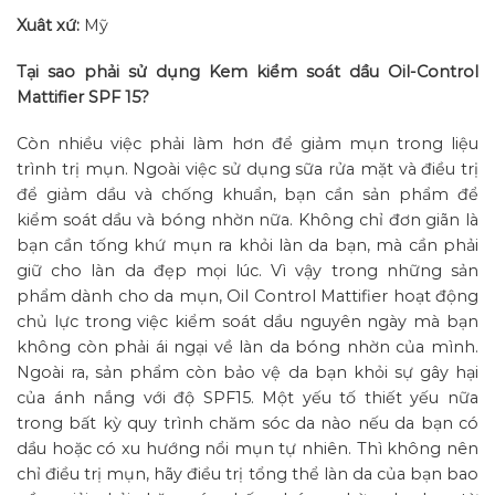
Xuât xứ:
Mỹ
Tại sao phải sử dụng Kem kiểm soát dầu Oil-Control
Mattifier SPF 15?
Còn nhiều việc phải làm hơn để giảm mụn trong liệu
trình trị mụn. Ngoài việc sử dụng sữa rửa mặt và điều trị
để giảm dầu và chống khuẩn, bạn cần sản phẩm để
kiểm soát dầu và bóng nhờn nữa. Không chỉ đơn giãn là
bạn cần tống khứ mụn ra khỏi làn da bạn, mà cần phải
giữ cho làn da đẹp mọi lúc. Vì vậy trong những sản
phẩm dành cho da mụn, Oil Control Mattifier hoạt động
chủ lực trong việc kiểm soát dầu nguyên ngày mà bạn
không còn phải ái ngại về làn da bóng nhờn của mình.
Ngoài ra, sản phẩm còn bảo vệ da bạn khỏi sự gây hại
của ánh nắng với độ SPF15. Một yếu tố thiết yếu nữa
trong bất kỳ quy trình chăm sóc da nào nếu da bạn có
dầu hoặc có xu hướng nổi mụn tự nhiên. Thì không nên
chỉ điều trị mụn, hãy điều trị tổng thể làn da của bạn bao