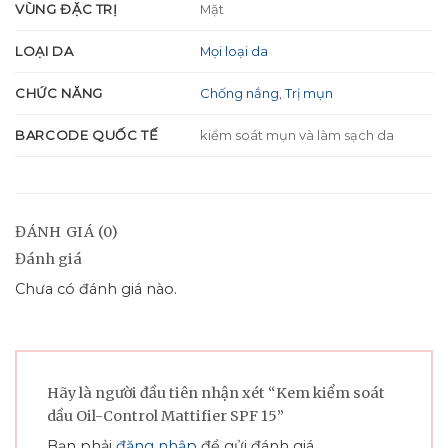
VÙNG ĐẶC TRỊ
Mặt
LOẠI DA
Mọi loại da
CHỨC NĂNG
Chống nắng
,
Trị mụn
BARCODE QUỐC TẾ
kiểm soát mụn và làm sạch da
ĐÁNH GIÁ (0)
Đánh giá
Chưa có đánh giá nào.
Hãy là người đầu tiên nhận xét “Kem kiểm soát
dầu Oil-Control Mattifier SPF 15”
Bạn phải
đăng nhập
để gửi đánh giá.