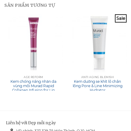
SẢN PHẨM TƯƠNG TỰ
Sale
AGE REFORM
ANTI AGING BLEMISH
Kem chống nắng nhăn da
Kem dưỡng se khít lỗ chân
vùng môi Murad Rapid
lông Pore & Line Minimizing
Collagen Infusion for Lip
Hydrator
Liên hệ với Đẹp mỗi ngày
VP chính: 327-329 Tô Hiến Thành, Q.10, HCM.