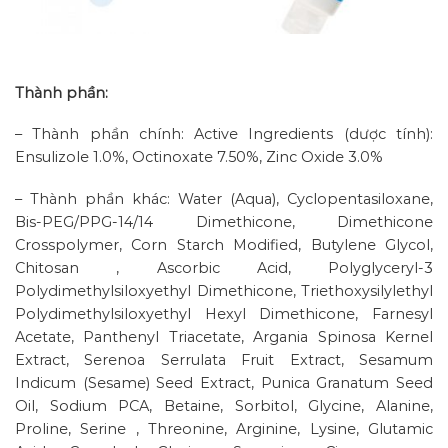
Thành phần:
– Thành phần chính: Active Ingredients (dược tính):
Ensulizole 1.0%, Octinoxate 7.50%, Zinc Oxide 3.0%
– Thành phần khác: Water (Aqua), Cyclopentasiloxane,
Bis-PEG/PPG-14/14 Dimethicone, Dimethicone
Crosspolymer, Corn Starch Modified, Butylene Glycol,
Chitosan , Ascorbic Acid, Polyglyceryl-3
Polydimethylsiloxyethyl Dimethicone, Triethoxysilylethyl
Polydimethylsiloxyethyl Hexyl Dimethicone, Farnesyl
Acetate, Panthenyl Triacetate, Argania Spinosa Kernel
Extract, Serenoa Serrulata Fruit Extract, Sesamum
Indicum (Sesame) Seed Extract, Punica Granatum Seed
Oil, Sodium PCA, Betaine, Sorbitol, Glycine, Alanine,
Proline, Serine , Threonine, Arginine, Lysine, Glutamic