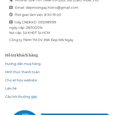
Hotline: 028.7107.7668-091 2222 592 (Zalo, Viber, Fb)
Email:
depmoingay.hotro@gmail.com
Thời gian làm việc 8:30-19:00
Giấy CNĐKKD: 0312989519
ngày cấp: 28/10/2014
Nơi cấp: Sở KHĐT Tp.HCM
Công ty TNHH TM DV XNK Đẹp Mỗi Ngày
Hỗ trợ khách hàng
Hướng dẫn mua hàng
Hình thức thanh toán
Chủ sở hữu website
Liên hệ
Câu hỏi thường gặp