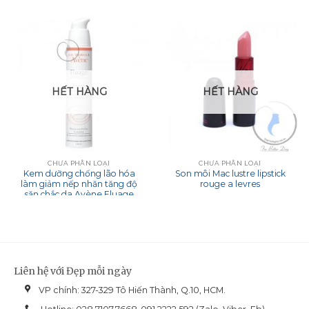
HẾT HÀNG
HẾT HÀNG
CHƯA PHÂN LOẠI
CHƯA PHÂN LOẠI
Kem dưỡng chống lão hóa
Son môi Mac lustre lipstick
làm giảm nếp nhăn tăng độ
rouge a levres
săn chắc da Avène Eluage
Emulsion 30ml
Liên hệ với Đẹp mỗi ngày
VP chính: 327-329 Tô Hiến Thành, Q.10, HCM.