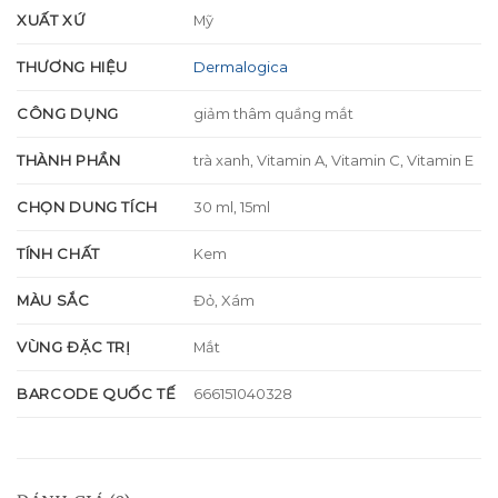
XUẤT XỨ
Mỹ
THƯƠNG HIỆU
Dermalogica
CÔNG DỤNG
giảm thâm quầng mắt
THÀNH PHẦN
trà xanh, Vitamin A, Vitamin C, Vitamin E
CHỌN DUNG TÍCH
30 ml, 15ml
TÍNH CHẤT
Kem
MÀU SẮC
Đỏ, Xám
VÙNG ĐẶC TRỊ
Mắt
BARCODE QUỐC TẾ
666151040328