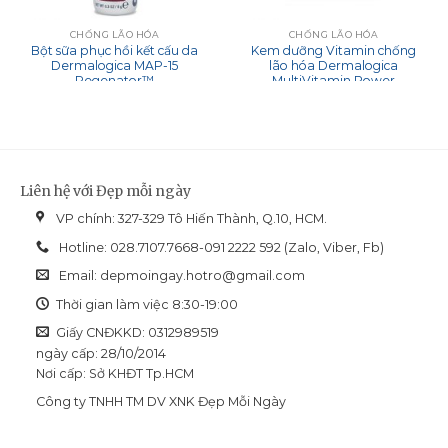
CHỐNG LÃO HÓA
CHỐNG LÃO HÓA
Bột sữa phục hồi kết cấu da
Kem dưỡng Vitamin chống
Dermalogica MAP-15
lão hóa Dermalogica
Regenator™
MultiVitamin Power
Concentrate
Liên hệ với Đẹp mỗi ngày
VP chính: 327-329 Tô Hiến Thành, Q.10, HCM.
Hotline: 028.7107.7668-091 2222 592 (Zalo, Viber, Fb)
Email:
depmoingay.hotro@gmail.com
Thời gian làm việc 8:30-19:00
Giấy CNĐKKD: 0312989519
ngày cấp: 28/10/2014
Nơi cấp: Sở KHĐT Tp.HCM
Công ty TNHH TM DV XNK Đẹp Mỗi Ngày