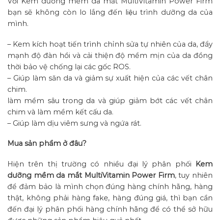
Với Kem dưỡng mềm da mắt MultiVitamin Power Firm
bạn sẽ không còn lo lắng đến liệu trình dưỡng da của
mình.
– Kem kích hoạt tiến trình chỉnh sửa tự nhiên của da, đẩy
mạnh độ đàn hồi và cải thiện độ mềm mịn của da đồng
thời bảo vệ chống lại các gốc ROS.
– Giúp làm săn da và giảm sự xuất hiện của các vết chân
chim.
làm mềm sâu trong da và giúp giảm bớt các vết chân
chim và làm mềm kết cấu da.
– Giúp làm dịu viêm sưng và ngứa rát.
Mua sản phẩm ở đâu?
Hiện trên thị trường có nhiều đại lý phân phối
Kem
dưỡng mềm da mắt MultiVitamin Power Firm
, tuy nhiên
để đảm bảo là mình chọn đúng hàng chính hãng, hàng
thật, không phải hàng fake, hàng đúng giá, thì bạn cần
đến đại lý phân phối hàng chính hãng để có thể sở hữu