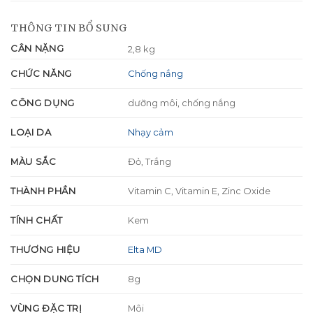
THÔNG TIN BỔ SUNG
CÂN NẶNG
2,8 kg
CHỨC NĂNG
Chống nắng
CÔNG DỤNG
dưỡng môi, chống nắng
LOẠI DA
Nhạy cảm
MÀU SẮC
Đỏ, Trắng
THÀNH PHẦN
Vitamin C, Vitamin E, Zinc Oxide
TÍNH CHẤT
Kem
THƯƠNG HIỆU
Elta MD
CHỌN DUNG TÍCH
8g
VÙNG ĐẶC TRỊ
Môi