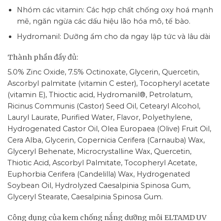
Nhóm các vitamin: Các hợp chất chống oxy hoá mạnh
mẽ, ngăn ngừa các dấu hiệu lão hóa mô, tế bào.
Hydromanil: Dưỡng ẩm cho da ngay lập tức và lâu dài
Thành phần đầy đủ:
5.0% Zinc Oxide, 7.5% Octinoxate, Glycerin, Quercetin,
Ascorbyl palmitate (vitamin C ester), Tocopheryl acetate
(vitamin E), Thioctic acid, Hydromanil®, Petrolatum,
Ricinus Communis (Castor) Seed Oil, Cetearyl Alcohol,
Lauryl Laurate, Purified Water, Flavor, Polyethylene,
Hydrogenated Castor Oil, Olea Europaea (Olive) Fruit Oil,
Cera Alba, Glycerin, Copernicia Cerifera (Carnauba) Wax,
Glyceryl Behenate, Microcrystalline Wax, Quercetin,
Thiotic Acid, Ascorbyl Palmitate, Tocopheryl Acetate,
Euphorbia Cerifera (Candelilla) Wax, Hydrogenated
Soybean Oil, Hydrolyzed Caesalpinia Spinosa Gum,
Glyceryl Stearate, Caesalpinia Spinosa Gum.
Công dụng của kem chống nắng dưỡng môi ELTAMD UV