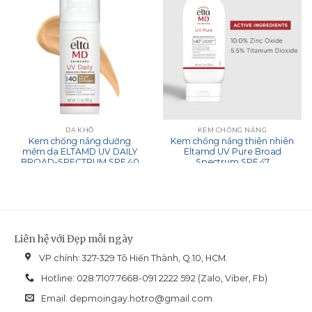
DA KHÔ
KEM CHỐNG NẮNG
Kem chống nắng dưỡng
Kem chống nắng thiên nhiên
mềm da ELTAMD UV DAILY
Eltamd UV Pure Broad
BROAD-SPECTRUM SPF 40
Spectrum SPF 47
Liên hệ với Đẹp mỗi ngày
VP chính: 327-329 Tô Hiến Thành, Q.10, HCM.
Hotline: 028.7107.7668-091 2222 592 (Zalo, Viber, Fb)
Email:
depmoingay.hotro@gmail.com