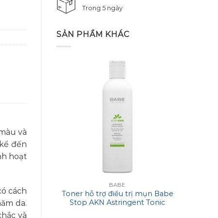
Trong 5 ngày
SẢN PHẦM KHÁC
 màu và
 kể đến
nh hoạt
BABE
có cách
Toner hỗ trợ điều trị mụn Babe
Mặt 
Stop AKN Astringent Tonic
Ima
hăm da.
Lotion
Reju
chắc và