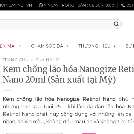
OINGAY.NET.VN
7 NGÀY TRONG TUẦN : 08:30 - 19:00
091
ẾN MÃI
CHĂM SÓC DA
THƯƠNG HIỆU
SỰ 
TRANG CHỦ
»
CỬA HÀNG
Kem chống lão hóa Nanogize Ret
Nano 20ml (Sản xuất tại Mỹ)
Kem chống lão hóa Nanogize Retinol Nano
phù h
những bạn sau tuổi 25 – khi làn da dần lão hóa. N
Retinol Nano phát huy công dụng với những làn da
nhăn, da xỉn màu, không đều màu da và không tươi tắ