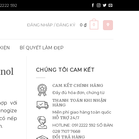
 2222 592
0
ĐĂNG NHẬP / ĐĂNG KÝ
0
₫
KIỆN
BÍ QUYẾT LÀM ĐẸP
inol
CHÚNG TÔI CAM KẾT
CAM KẾT CHÍNH HÃNG
Đầy đủ hóa đơn, chứng từ
THANH TOÁN KHI NHẬN
ợp với
HÀNG
anogize
Miễn phí giao hàng toàn quốc
HỖ TRỢ 24/7
 có nếp
HOTLINE: 091 2222 592 SỐ BÀN:
n.
028 7107 7668
ĐỔI TRẢ HÀNG