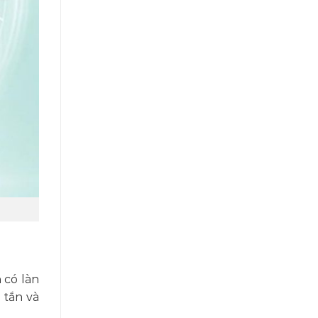
 có làn
 tắn và