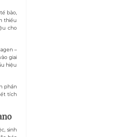
tế bào,
m thiểu
iệu cho
lagen –
ào giai
ấu hiệu
nh phần
ết tích
ano
c, sinh