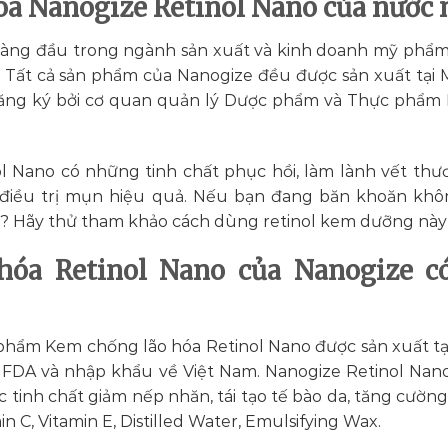
a Nanogize Retinol Nano của nước 
hàng đầu trong ngành sản xuất và kinh doanh mỹ phẩm
. Tất cả sản phẩm của Nanogize đều được sản xuất tại 
ăng ký bởi cơ quan quản lý Dược phẩm và Thực phẩm
 Nano có những tinh chất phục hồi, làm lành vết thươ
 điều trị mụn hiệu quả. Nếu bạn đang băn khoăn khô
t? Hãy thử tham khảo cách dùng retinol kem dưỡng này
óa Retinol Nano của Nanogize có
 phẩm Kem chống lão hóa Retinol Nano được sản xuất tạ
 FDA và nhập khẩu về Việt Nam. Nanogize Retinol Nano
 tinh chất giảm nếp nhăn, tái tạo tế bào da, tăng cườn
in C, Vitamin E, Distilled Water, Emulsifying Wax.