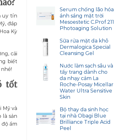
nào?
Serum chống lão hóa
ánh sáng mặt trời
 uy tín
Mesoestetic C.Prof 211
Mỹ, đáp
Photoaging Solution
 Hoa Kỳ
Sữa rửa mặt da khô
Dermalogica Special
Cleansing Gel
ng, cải
ng biết
Nước làm sạch sâu và
 nhé!
tẩy trang dành cho
da nhạy cảm La
 tốt
Roche-Posay Micellar
Water Ultra Sensitive
Skin
i Mỹ và
Bộ thay da sinh học
tại nhà Obagi Blue
 là sản
Brilliance Triple Acid
g độ ẩm
Peel