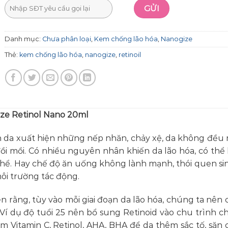
Danh mục:
Chưa phân loại
,
Kem chống lão hóa
,
Nanogize
Thẻ:
kem chống lão hóa
,
nanogize
,
retinoil
ze Retinol Nano 20ml
làn da xuất hiện những nếp nhăn, chảy xệ, da không đều
ồi mồi. Có nhiều nguyên nhân khiến da lão hóa, có thể
 thể. Hay chế độ ăn uống không lành mạnh, thói quen si
ôi trường tác động.
 rằng, tùy vào mỗi giai đoạn da lão hóa, chúng ta nên 
Ví dụ độ tuổi 25 nên bổ sung Retinoid vào chu trình c
Vitamin C, Retinol, AHA, BHA để da thêm sắc tố, săn 