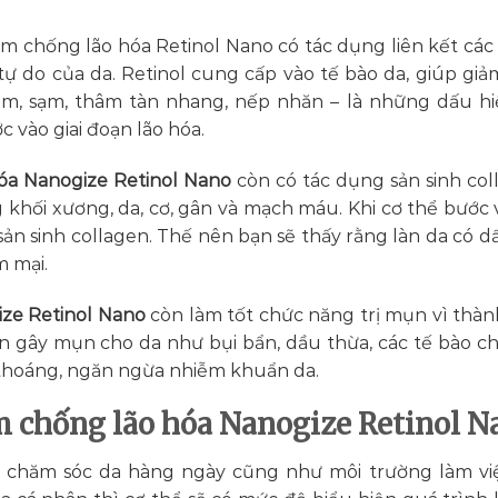
m chống lão hóa Retinol Nano có tác dụng liên kết các 
tự do của da. Retinol cung cấp vào tế bào da, giúp giả
m, sạm, thâm tàn nhang, nếp nhăn – là những dấu h
 vào giai đoạn lão hóa.
óa Nanogize Retinol Nano
còn có tác dụng sản sinh col
khối xương, da, cơ, gân và mạch máu. Khi cơ thể bước v
 sản sinh collagen. Thế nên bạn sẽ thấy rằng làn da có d
 mại.
ze Retinol Nano
còn làm tốt chức năng trị mụn vì thà
ân gây mụn cho da như bụi bẩn, dầu thừa, các tế bào ch
g thoáng, ngăn ngừa nhiễm khuẩn da.
 chống lão hóa Nanogize Retinol N
 chăm sóc da hàng ngày cũng như môi trường làm việ