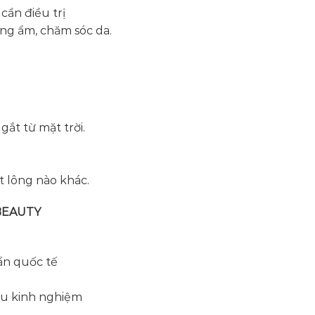
cần điều trị
ỡng ẩm, chăm sóc da.
gắt từ mặt trời.
 lông nào khác.
 BEAUTY
ẩn quốc tế
iàu kinh nghiệm