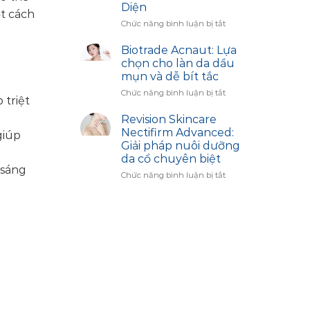
Diện
–
t cách
Bí
ở
Chức năng bình luận bị tắt
Quyết
Công
Trắng
Dụng
Biotrade Acnaut: Lựa
Sáng
Sản
chọn cho làn da dầu
Cùng
Phẩm
mụn và dễ bít tắc
Biotrade
Image
ở
Chức năng bình luận bị tắt
Skincare:
 triệt
Biotrade
Giải
Acnaut:
Pháp
Revision Skincare
Lựa
Hiệu
Nectifirm Advanced:
giúp
chọn
Chỉnh
Giải pháp nuôi dưỡng
cho
Sắc
da cổ chuyên biệt
làn
Diện
 sáng
da
ở
Chức năng bình luận bị tắt
dầu
Revision
mụn
Skincare
và
Nectifirm
dễ
Advanced:
bít
Giải
tắc
pháp
nuôi
dưỡng
da
cổ
chuyên