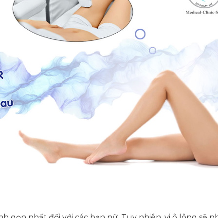
h gọn nhất đối với các bạn nữ. Tuy nhiên, vi ô lông sẽ 