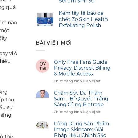
Serum SPF 30
ong quá
Kem tẩy tế bào da
chết Zo Skin Health
kem nào
Exfoliating Polish
 một
đấy
BÀI VIẾT MỚI
ay vi ô
nhiều
Only Free Fans Guide:
07
Privacy, Discreet Billing
Th8
& Mobile Access
ở
Chức năng bình luận bị tắt
Only
công
Free
Chăm Sóc Da Thâm
Fans
Sạm – Bí Quyết Trắng
ấp thụ
Guide:
Sáng Cùng Biotrade
ểu sự
Privacy,
ở
Chức năng bình luận bị tắt
Discreet
 năng
Chăm
Billing
Sóc
&
Công Dụng Sản Phẩm
Da
Mobile
Image Skincare: Giải
Thâm
Access
Pháp Hiệu Chỉnh Sắc
có thể
Sạm