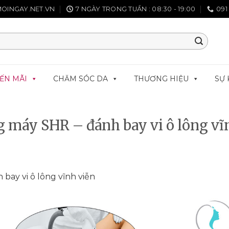
OINGAY.NET.VN
7 NGÀY TRONG TUẦN : 08:30 - 19:00
091
ẾN MÃI
CHĂM SÓC DA
THƯƠNG HIỆU
SỰ 
g máy SHR – đánh bay vi ô lông vĩ
bay vi ô lông vĩnh viễn