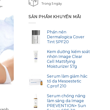
Trong 5 ngày
SẢN PHẨM KHUYẾN MÃI
Phấn nền
Dermalogica Cover
Tint SPF20
Kem dưỡng kiểm soát
nhờn Image Clear
Cell Mattifying
Moisturizer 57g
Serum làm giảm hắc
tố da Mesoestetic
C.prof 210
Serum chống nắng
làm sáng da Image
PREVENTION+ Sun
nhanh