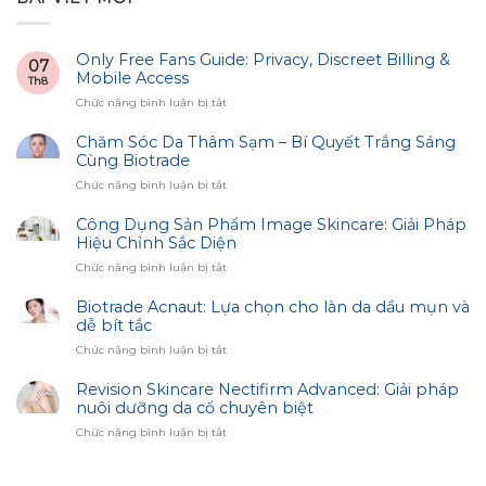
Only Free Fans Guide: Privacy, Discreet Billing &
07
Mobile Access
Th8
ở
Chức năng bình luận bị tắt
Only
Free
Chăm Sóc Da Thâm Sạm – Bí Quyết Trắng Sáng
Fans
Cùng Biotrade
Guide:
ở
Chức năng bình luận bị tắt
Privacy,
Chăm
Discreet
Sóc
Công Dụng Sản Phẩm Image Skincare: Giải Pháp
Billing
Da
Hiệu Chỉnh Sắc Diện
&
Thâm
Mobile
ở
Chức năng bình luận bị tắt
Sạm
Access
Công
–
Dụng
Biotrade Acnaut: Lựa chọn cho làn da dầu mụn và
Bí
Sản
dễ bít tắc
Quyết
Phẩm
Trắng
ở
Chức năng bình luận bị tắt
Image
Sáng
Biotrade
Skincare:
Cùng
Acnaut:
Revision Skincare Nectifirm Advanced: Giải pháp
Giải
Biotrade
Lựa
nuôi dưỡng da cổ chuyên biệt
Pháp
chọn
Hiệu
ở
Chức năng bình luận bị tắt
cho
Chỉnh
Revision
làn
Sắc
Skincare
da
Diện
Nectifirm