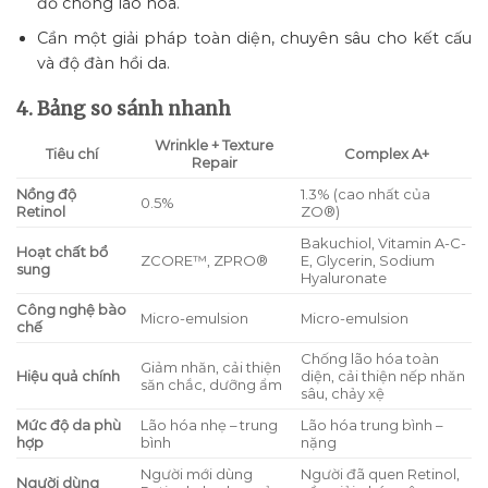
đồ chống lão hóa.
Cần một giải pháp toàn diện, chuyên sâu cho kết cấu
và độ đàn hồi da.
4. Bảng so sánh nhanh
Wrinkle + Texture
Tiêu chí
Complex A+
Repair
Nồng độ
1.3% (cao nhất của
0.5%
Retinol
ZO®)
Bakuchiol, Vitamin A-C-
Hoạt chất bổ
ZCORE™, ZPRO®
E, Glycerin, Sodium
sung
Hyaluronate
Công nghệ bào
Micro-emulsion
Micro-emulsion
chế
Chống lão hóa toàn
Giảm nhăn, cải thiện
Hiệu quả chính
diện, cải thiện nếp nhăn
săn chắc, dưỡng ẩm
sâu, chảy xệ
Mức độ da phù
Lão hóa nhẹ – trung
Lão hóa trung bình –
hợp
bình
nặng
Người mới dùng
Người đã quen Retinol,
Người dùng