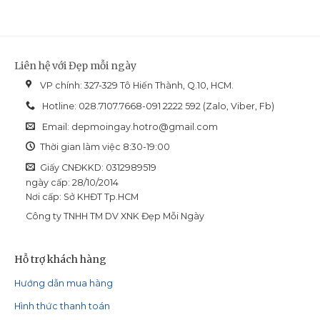
dầu
Advanced:
mụn
Giải
và
pháp
dễ
nuôi
bít
dưỡng
tắc
Liên hệ với Đẹp mỗi ngày
da
cổ
VP chính: 327-329 Tô Hiến Thành, Q.10, HCM.
chuyên
biệt
Hotline: 028.7107.7668-091 2222 592 (Zalo, Viber, Fb)
Email:
depmoingay.hotro@gmail.com
Thời gian làm việc 8:30-19:00
Giấy CNĐKKD: 0312989519
ngày cấp: 28/10/2014
Nơi cấp: Sở KHĐT Tp.HCM
Công ty TNHH TM DV XNK Đẹp Mỗi Ngày
Hỗ trợ khách hàng
Hướng dẫn mua hàng
Hình thức thanh toán