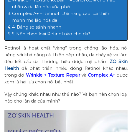
nhăn & da lão hóa vừa phải
Complex A+ – Retinol 1.3% nâng cao, cải thiện
mạnh mẽ lão hóa da
4. Bảng so sánh nhanh
5. Nên chọn loại Retinol nào cho da?
Retinol là hoạt chất “vàng” trong chống lão hóa, nổi
tiếng với khả năng cải thiện nếp nhăn, da chảy xệ và làm
đều kết cấu da. Thương hiệu dược mỹ phẩm
ZO Skin
Health
đã phát triển nhiều dòng Retinol khác nhau,
trong đó
Wrinkle + Texture Repair
và
Complex A+
được
xem là hai lựa chọn nổi bật nhất.
Vậy chúng khác nhau như thế nào? Và bạn nên chọn loại
nào cho làn da của mình?