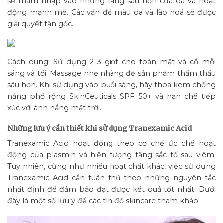
sẽ thâm nhập vào những tầng sâu hơn của da và hoạt
động mạnh mẽ. Các vấn đề màu da và lão hoá sẽ được
giải quyết tận gốc.
Cách dùng: Sử dụng 2-3 giọt cho toàn mặt và cổ mỗi
sáng và tối. Massage nhẹ nhàng để sản phẩm thẩm thấu
sâu hơn. Khi sử dụng vào buổi sáng, hãy thoa kem chống
nắng phổ rộng SkinCeuticals SPF 50+ và hạn chế tiếp
xúc với ánh nắng mặt trời.
Những lưu ý cần thiết khi sử dụng Tranexamic Acid
Tranexamic Acid hoạt động theo cơ chế ức chế hoạt
động của plasmin và hiện tượng tăng sắc tố sau viêm.
Tuy nhiên, cũng như nhiều hoạt chất khác, việc sử dụng
Tranexamic Acid cần tuân thủ theo những nguyên tắc
nhất định để đảm bảo đạt được kết quả tốt nhất. Dưới
đây là một số lưu ý để các tín đồ skincare tham khảo: