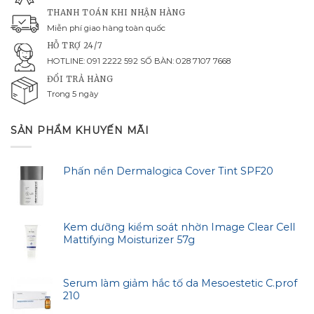
THANH TOÁN KHI NHẬN HÀNG
Miễn phí giao hàng toàn quốc
HỖ TRỢ 24/7
HOTLINE: 091 2222 592 SỐ BÀN: 028 7107 7668
ĐỔI TRẢ HÀNG
Trong 5 ngày
SẢN PHẨM KHUYẾN MÃI
Phấn nền Dermalogica Cover Tint SPF20
Kem dưỡng kiểm soát nhờn Image Clear Cell
Mattifying Moisturizer 57g
Serum làm giảm hắc tố da Mesoestetic C.prof
210