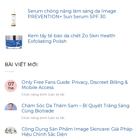
Serum chống nắng làm sáng da Image
PREVENTION+ Sun Serum SPF 30
Kem tẩy tế bào da chết Zo Skin Health
Exfoliating Polish
BÀI VIẾT MỚI
Only Free Fans Guide: Privacy, Discreet Billing &
07
Mobile Access
Th8
ở
Chức năng bình luận bị tắt
Only
Free
Chăm Sóc Da Thâm Sạm – Bí Quyết Trắng Sáng
Fans
Cùng Biotrade
Guide:
ở
Chức năng bình luận bị tắt
Privacy,
Chăm
Discreet
Sóc
Công Dụng Sản Phẩm Image Skincare: Giải Pháp
Billing
Da
Hiệu Chỉnh Sắc Diện
&
Thâm