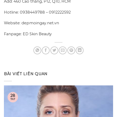
Add: 460 Cao thắng, P12, Q10, HCM
Hotline: 0938449788 – 0912222592
Website: depmoingay.net.vn
Fanpage: ED Skin Beauty
BÀI VIẾT LIÊN QUAN
28
Th7