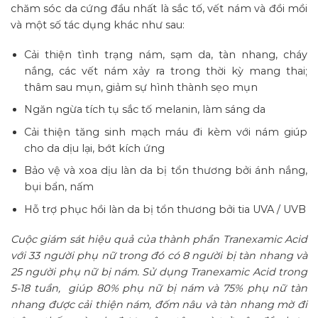
chăm sóc da cứng đầu nhất là sắc tố, vết nám và đồi mồi
và một số tác dụng khác như sau:
Cải thiện tình trạng nám, sạm da, tàn nhang, cháy
nắng, các vết nám xảy ra trong thời kỳ mang thai;
thâm sau mụn, giảm sự hình thành sẹo mụn
Ngăn ngừa tích tụ sắc tố melanin, làm sáng da
Cải thiện tăng sinh mạch máu đi kèm với nám giúp
cho da dịu lại, bớt kích ứng
Bảo vệ và xoa dịu làn da bị tổn thương bởi ánh nắng,
bụi bẩn, nấm
Hỗ trợ phục hồi làn da bị tổn thương bởi tia UVA / UVB
Cuộc giám sát hiệu quả của thành phần Tranexamic Acid
với 33 người phụ nữ trong đó có 8 người bị tàn nhang và
25 người phụ nữ bị nám. Sử dụng Tranexamic Acid trong
5-18 tuần, giúp 80% phụ nữ bị nám và 75% phụ nữ tàn
nhang được cải thiện nám, đốm nâu và tàn nhang mờ đi