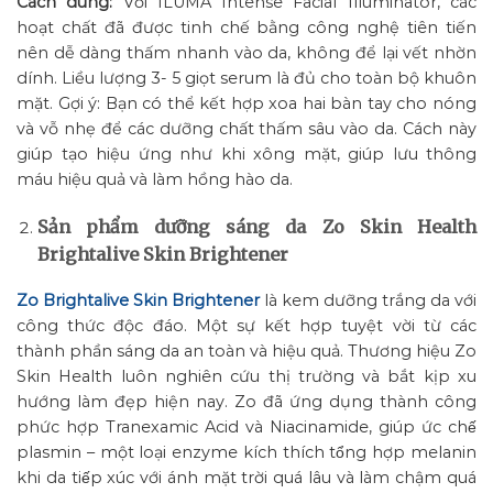
Cách dùng:
Với ILUMA Intense Facial Illuminator, các
hoạt chất đã được tinh chế bằng công nghệ tiên tiến
nên dễ dàng thấm nhanh vào da, không để lại vết nhờn
dính. Liều lượng 3- 5 giọt serum là đủ cho toàn bộ khuôn
mặt. Gợi ý: Bạn có thể kết hợp xoa hai bàn tay cho nóng
và vỗ nhẹ để các dưỡng chất thấm sâu vào da. Cách này
giúp tạo hiệu ứng như khi xông mặt, giúp lưu thông
máu hiệu quả và làm hồng hào da.
Sản phẩm dưỡng sáng da Zo Skin Health
Brightalive Skin Brightener
Zo Brightalive Skin Brightener
là kem dưỡng trắng da với
công thức độc đáo. Một sự kết hợp tuyệt vời từ các
thành phần sáng da an toàn và hiệu quả. Thương hiệu Zo
Skin Health luôn nghiên cứu thị trường và bắt kịp xu
hướng làm đẹp hiện nay. Zo đã ứng dụng thành công
phức hợp Tranexamic Acid và Niacinamide, giúp ức chế
plasmin – một loại enzyme kích thích tổng hợp melanin
khi da tiếp xúc với ánh mặt trời quá lâu và làm chậm quá