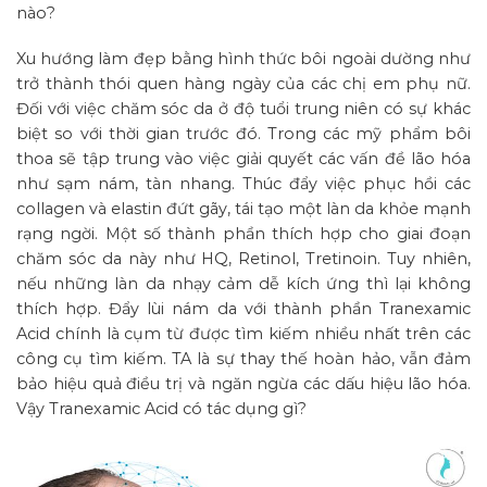
nào?
Xu hướng làm đẹp bằng hình thức bôi ngoài dường như
trở thành thói quen hàng ngày của các chị em phụ nữ.
Đối với việc chăm sóc da ở độ tuổi trung niên có sự khác
biệt so với thời gian trước đó. Trong các mỹ phẩm bôi
thoa sẽ tập trung vào việc giải quyết các vấn đề lão hóa
như sạm nám, tàn nhang. Thúc đẩy việc phục hồi các
collagen và elastin đứt gãy, tái tạo một làn da khỏe mạnh
rạng ngời. Một số thành phần thích hợp cho giai đoạn
chăm sóc da này như HQ, Retinol, Tretinoin. Tuy nhiên,
nếu những làn da nhạy cảm dễ kích ứng thì lại không
thích hợp. Đẩy lùi nám da với thành phần Tranexamic
Acid chính là cụm từ được tìm kiếm nhiều nhất trên các
công cụ tìm kiếm. TA là sự thay thế hoàn hảo, vẫn đảm
bảo hiệu quả điều trị và ngăn ngừa các dấu hiệu lão hóa.
Vậy Tranexamic Acid có tác dụng gì?