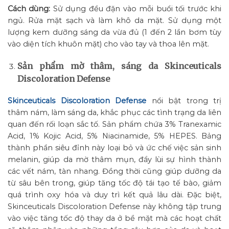
Cách dùng:
Sử dụng đều đặn vào mỗi buổi tối trước khi
ngủ. Rửa mặt sạch và làm khô da mặt. Sử dụng một
lượng kem dưỡng sáng da vừa đủ (1 đến 2 lần bơm tùy
vào diện tích khuôn mặt) cho vào tay và thoa lên mặt.
Sản phẩm mờ thâm, sáng da Skinceuticals
Discoloration Defense
Skinceuticals Discoloration Defense
nổi bật trong trị
thâm nám, làm sáng da, khắc phục các tình trạng da liên
quan đến rối loạn sắc tố. Sản phẩm chứa 3% Tranexamic
Acid, 1% Kojic Acid, 5% Niacinamide, 5% HEPES. Bảng
thành phần siêu đỉnh này loại bỏ và ức chế việc sản sinh
melanin, giúp da mờ thâm mụn, đẩy lùi sự hình thành
các vết nám, tàn nhang. Đồng thời cũng giúp dưỡng da
từ sâu bên trong, giúp tăng tốc độ tái tạo tế bào, giảm
quá trình oxy hóa và duy trì kết quả lâu dài. Đặc biệt,
Skinceuticals Discoloration Defense này không tập trung
vào việc tăng tốc độ thay da ở bề mặt mà các hoạt chất