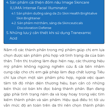
Sản phẩm cải thiện đốm nâu Image Skincare
ILUMA Intense Facial Illuminator
Sản phẩm dưỡng sáng da Zo Skin Health Brightalive
Skin Brightener
Sản phẩm mờ thâm, sáng da Skinceuticals
Discoloration Defense
Những lưu ý cần thiết khi sử dụng Tranexamic
Acid
Nắm rõ các thành phần trong mỹ phẩm giúp chị em lựa
chọn được sản phẩm phù hợp với tình trạng da của bản
thân. Trên thị trường làm đẹp hiện nay, các thương hiệu
mỹ phẩm không ngừng nghiên cứu & cải tiến nhằm
cung cấp cho chị em giải pháp làm đẹp chất lượng. Tiêu
chí lựa chọn một sản phẩm phù hợp, ngoài việc quan
tâm tới độ nhận diện thương hiệu, bạn cần có những
kiến thức cơ bản khi đọc bảng thành phần. Bạn đang
gặp phải tình trạng nám da và loay hoay trong việc tìm
kiếm thành phần và sản phẩm. Hiệu quả điều trị tối ưu
vẫn mức độ an toàn trên da thì nên chọn thành phần