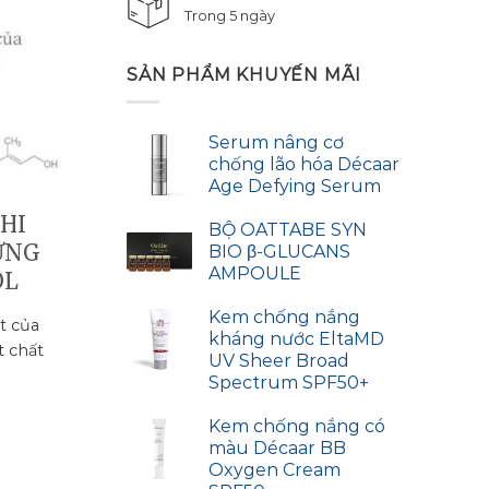
Trong 5 ngày
SẢN PHẨM KHUYẾN MÃI
14
Th7
Serum nâng cơ
chống lão hóa Décaar
Age Defying Serum
KHI
SKINCEUTICALS
BỘ OATTABE SYN
ƯNG
RETINOL 0.5 AN TOÀN
BIO β-GLUCANS
AMPOULE
OL
CHO NGƯỜI MỚI DÙNG
RETINOL
Kem chống nắng
ất của
kháng nước EltaMD
t chất
Retinol sẽ là giải pháp toàn diện
UV Sheer Broad
nhất cho làn da của pháp đẹp.
Spectrum SPF50+
Giúp...
Kem chống nắng có
màu Décaar BB
Oxygen Cream