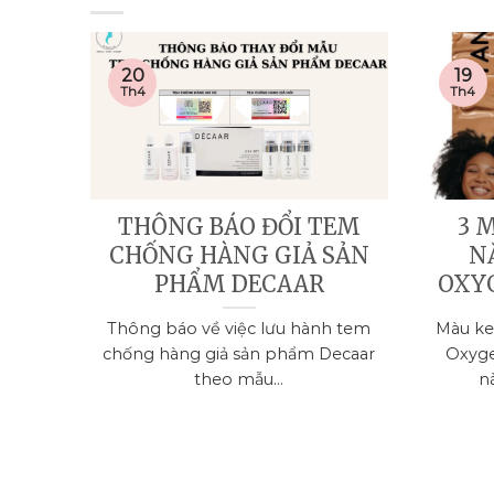
20
19
Th4
Th4
THÔNG BÁO ĐỔI TEM
3 
CHỐNG HÀNG GIẢ SẢN
N
PHẨM DECAAR
OXY
Thông báo về việc lưu hành tem
Màu ke
chống hàng giả sản phẩm Decaar
Oxyge
theo mẫu...
n