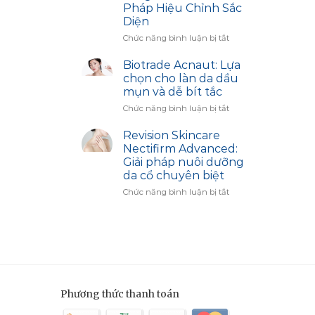
Thâm
Access
Pháp Hiệu Chỉnh Sắc
Sạm
Diện
–
Bí
ở
Chức năng bình luận bị tắt
Quyết
Công
Trắng
Dụng
Biotrade Acnaut: Lựa
Sáng
Sản
chọn cho làn da dầu
Cùng
Phẩm
mụn và dễ bít tắc
Biotrade
Image
ở
Chức năng bình luận bị tắt
Skincare:
Biotrade
Giải
Acnaut:
Pháp
Revision Skincare
Lựa
Hiệu
Nectifirm Advanced:
chọn
Chỉnh
Giải pháp nuôi dưỡng
cho
Sắc
da cổ chuyên biệt
làn
Diện
da
ở
Chức năng bình luận bị tắt
dầu
Revision
mụn
Skincare
và
Nectifirm
dễ
Advanced:
bít
Giải
tắc
pháp
nuôi
dưỡng
Phương thức thanh toán
da
cổ