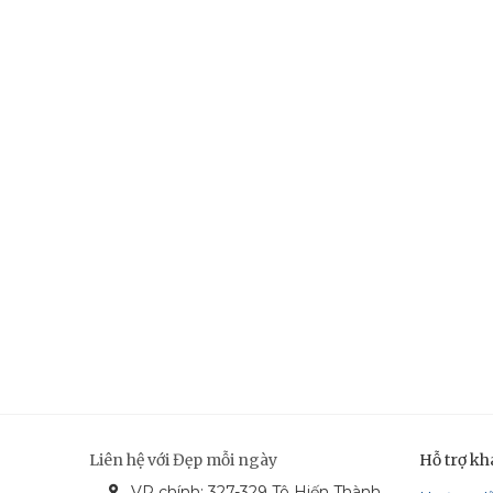
Liên hệ với Đẹp mỗi ngày
Hỗ trợ k
VP chính: 327-329 Tô Hiến Thành,