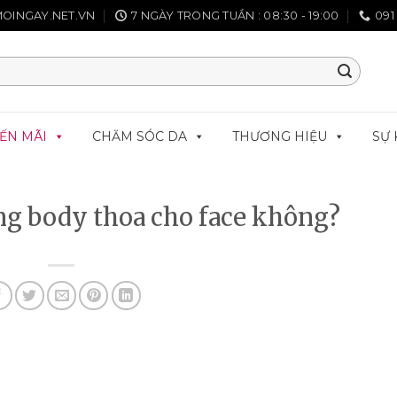
OINGAY.NET.VN
7 NGÀY TRONG TUẦN : 08:30 - 19:00
091
ẾN MÃI
CHĂM SÓC DA
THƯƠNG HIỆU
SỰ 
ng body thoa cho face không?