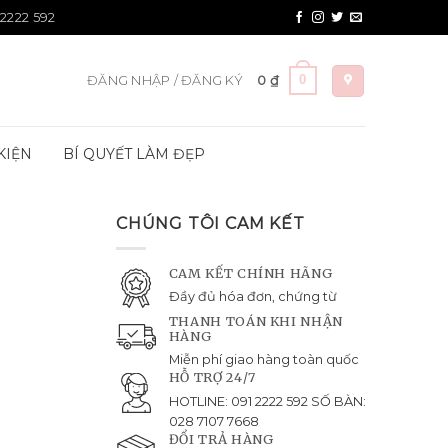
 2222 592
0
ĐĂNG NHẬP / ĐĂNG KÝ
0
₫
KIỆN
BÍ QUYẾT LÀM ĐẸP
CHÚNG TÔI CAM KẾT
CAM KẾT CHÍNH HÃNG
Đầy đủ hóa đơn, chứng từ
THANH TOÁN KHI NHẬN
HÀNG
Miễn phí giao hàng toàn quốc
HỖ TRỢ 24/7
HOTLINE: 091 2222 592 SỐ BÀN:
028 7107 7668
ĐỔI TRẢ HÀNG