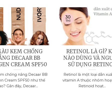
30
Th1
MÀU KEM CHỐNG
RETINOL LÀ GÌ? 
ẮNG DECAAR BB
NÀO DÙNG VÀ NG
GEN CREAM SPF50
SỬ DỤNG RETIN
m chống nắng Decaar BB
Retinol là một loại dẫn xu
n Cream SPF50 như thế
vitamin A thuộc nhóm hoạ
ào? Gần đây, Decaar...
Retinoid hoạt...