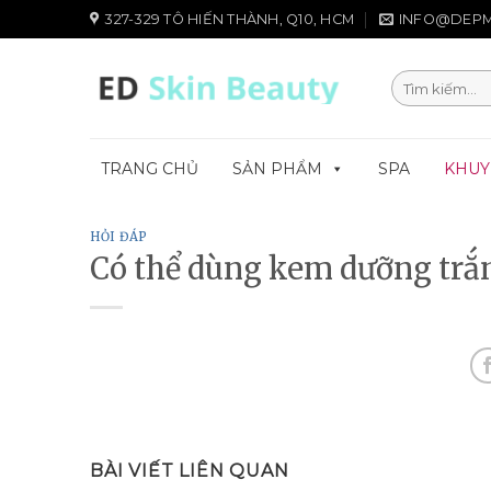
Chuyển
327-329 TÔ HIẾN THÀNH, Q10, HCM
INFO@DEPM
đến
nội
Tìm
dung
kiếm:
TRANG CHỦ
SẢN PHẨM
SPA
KHUY
HỎI ĐÁP
Có thể dùng kem dưỡng trắ
BÀI VIẾT LIÊN QUAN