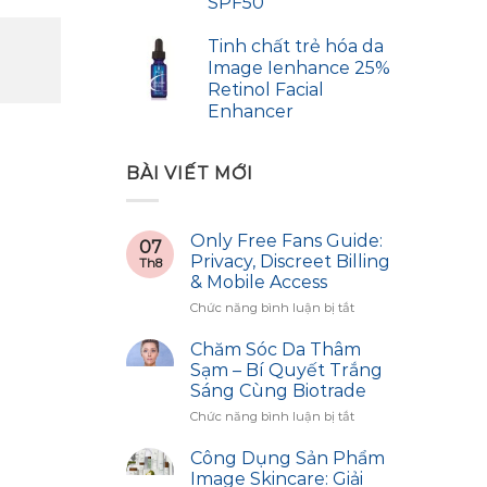
SPF50
Tinh chất trẻ hóa da
Image Ienhance 25%
Retinol Facial
Enhancer
BÀI VIẾT MỚI
Only Free Fans Guide:
07
Privacy, Discreet Billing
Th8
& Mobile Access
ở
Chức năng bình luận bị tắt
Only
Free
Chăm Sóc Da Thâm
Fans
Sạm – Bí Quyết Trắng
Guide:
Sáng Cùng Biotrade
Privacy,
ở
Chức năng bình luận bị tắt
Discreet
Chăm
Billing
Sóc
&
Công Dụng Sản Phẩm
Da
Mobile
Image Skincare: Giải