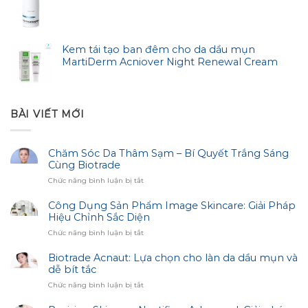
Kem tái tạo ban đêm cho da dầu mụn
MartiDerm Acniover Night Renewal Cream
BÀI VIẾT MỚI
Chăm Sóc Da Thâm Sạm – Bí Quyết Trắng Sáng
Cùng Biotrade
ở
Chức năng bình luận bị tắt
Chăm
Sóc
Công Dụng Sản Phẩm Image Skincare: Giải Pháp
Da
Hiệu Chỉnh Sắc Diện
Thâm
ở
Chức năng bình luận bị tắt
Sạm
Công
–
Dụng
Biotrade Acnaut: Lựa chọn cho làn da dầu mụn và
Bí
Sản
dễ bít tắc
Quyết
Phẩm
Trắng
ở
Chức năng bình luận bị tắt
Image
Sáng
Biotrade
Skincare:
Cùng
Acnaut: