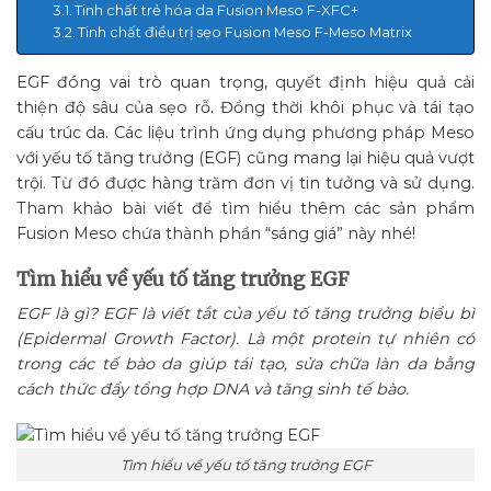
Tinh chất trẻ hóa da Fusion Meso F-XFC+
Tinh chất điều trị sẹo Fusion Meso F-Meso Matrix
EGF đóng vai trò quan trọng, quyết định hiệu quả cải
thiện độ sâu của sẹo rỗ. Đồng thời khôi phục và tái tạo
cấu trúc da. Các liệu trình ứng dụng phương pháp Meso
với yếu tố tăng trưởng (EGF) cũng mang lại hiệu quả vượt
trội. Từ đó được hàng trăm đơn vị tin tưởng và sử dụng.
Tham khảo bài viết để tìm hiểu thêm các sản phẩm
Fusion Meso chứa thành phần “sáng giá” này nhé!
Tìm hiểu về yếu tố tăng trưởng EGF
EGF là gì? EGF là viết tắt của yếu tố tăng trưởng biểu bì
(Epidermal Growth Factor). Là một protein tự nhiên có
trong các tế bào da giúp tái tạo, sửa chữa làn da bằng
cách thức đẩy tổng hợp DNA và tăng sinh tế bào.
Tìm hiểu về yếu tố tăng trưởng EGF