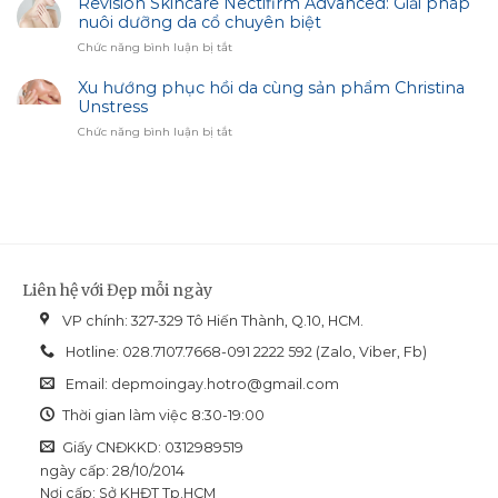
Revision Skincare Nectifirm Advanced: Giải pháp
Giải
Biotrade
Lựa
nuôi dưỡng da cổ chuyên biệt
Pháp
chọn
Hiệu
ở
Chức năng bình luận bị tắt
cho
Chỉnh
Revision
làn
Sắc
Skincare
Xu hướng phục hồi da cùng sản phẩm Christina
da
Diện
Nectifirm
Unstress
dầu
Advanced:
mụn
ở
Chức năng bình luận bị tắt
Giải
và
Xu
pháp
dễ
hướng
nuôi
bít
phục
dưỡng
tắc
hồi
da
da
cổ
cùng
chuyên
sản
biệt
phẩm
Liên hệ với Đẹp mỗi ngày
Christina
Unstress
VP chính: 327-329 Tô Hiến Thành, Q.10, HCM.
Hotline: 028.7107.7668-091 2222 592 (Zalo, Viber, Fb)
Email:
depmoingay.hotro@gmail.com
Thời gian làm việc 8:30-19:00
Giấy CNĐKKD: 0312989519
ngày cấp: 28/10/2014
Nơi cấp: Sở KHĐT Tp.HCM