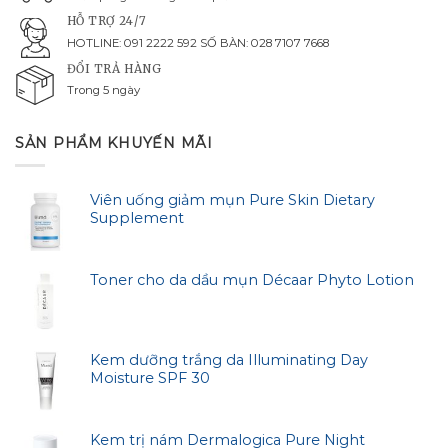
HỖ TRỢ 24/7
HOTLINE: 091 2222 592 SỐ BÀN: 028 7107 7668
ĐỔI TRẢ HÀNG
Trong 5 ngày
SẢN PHẨM KHUYẾN MÃI
Viên uống giảm mụn Pure Skin Dietary
Supplement
Toner cho da dầu mụn Décaar Phyto Lotion
Kem dưỡng trắng da Illuminating Day
Moisture SPF 30
Kem trị nám Dermalogica Pure Night