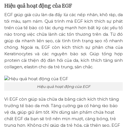
Hiệu quả hoạt động của EGF
EGF giúp giải cứu làn da đẩy lùi các nếp nhăn, khô ráp, da
tối màu, sạm nám. Quá trình mà EGF kích thích sự phát
triển của tế bào có tác dụng mạnh hơn bất kỳ các yếu tố
nào trong việc chữa lành các tổn thương trên da. Từ đó
giúp da nhanh liền sẹo, cải tình tình trạng sẹo rỗ nhanh
chóng. Ngoài ra, EGF còn kích thích sự phân chia của
Keratinocytes và các nguyên bào sợi. Giúp tổng hợp
protein cải thiện độ đàn hồi của da, kích thích tăng sinh
collagen, elastin cho da trẻ trung, săn chắc.
Hiệu quả hoạt động của EGF
Vì EGF còn giúp sửa chữa da bằng cách kích thích tăng
trưởng tế bào da mới. Tăng cường gia cố hàng rào bảo
vệ da, giúp giữ ẩm tốt. Khi dùng sản phẩm chứa hoạt
chất EGF da bạn sẽ trở nên mịn mượt, căng bóng, trẻ
trung hơn. Không chỉ giúp da trẻ hóa, cải thiện sẹo, EGF