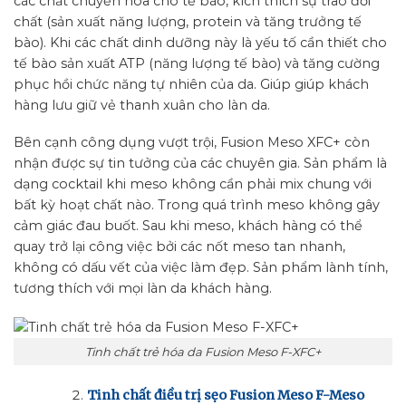
các chất chuyển hóa cho tế bào, kích thích sự trao đổi
chất (sản xuất năng lượng, protein và tăng trưởng tế
bào). Khi các chất dinh dưỡng này là yếu tố cần thiết cho
tế bào sản xuất ATP (năng lượng tế bào) và tăng cường
phục hồi chức năng tự nhiên của da. Giúp giúp khách
hàng lưu giữ vẻ thanh xuân cho làn da.
Bên cạnh công dụng vượt trội, Fusion Meso XFC+ còn
nhận được sự tin tưởng của các chuyên gia. Sản phẩm là
dạng cocktail khi meso không cần phải mix chung với
bất kỳ hoạt chất nào. Trong quá trình meso không gây
cảm giác đau buốt. Sau khi meso, khách hàng có thể
quay trở lại công việc bởi các nốt meso tan nhanh,
không có dấu vết của việc làm đẹp. Sản phẩm lành tính,
tương thích với mọi làn da khách hàng.
Tinh chất trẻ hóa da Fusion Meso F-XFC+
Tinh chất điều trị sẹo Fusion Meso F-Meso