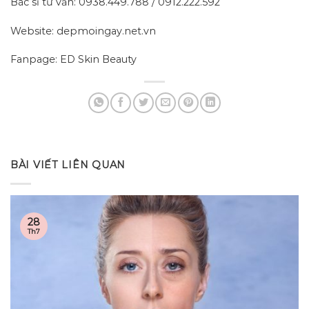
Bác sĩ tư vấn: 0938.449.788 / 0912.222.592
Website: depmoingay.net.vn
Fanpage: ED Skin Beauty
BÀI VIẾT LIÊN QUAN
28
Th7