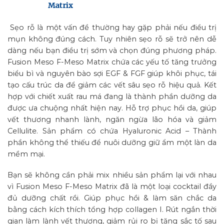
Matrix
Sẹo rỗ là một vấn đề thường hay gặp phải nếu điều trị
mụn không đúng cách. Tuy nhiên sẹo rỗ sẽ trở nên dễ
dàng nếu bạn điều trị sớm và chọn đúng phương pháp.
Fusion Meso F-Meso Matrix chứa các yếu tố tăng trưởng
biểu bì và nguyên bào sợi EGF & FGF giúp khôi phục, tái
tạo cấu trúc da để giảm các vết sâu sẹo rỗ hiệu quả. Kết
hợp với chiết xuất rau má đang là thành phần dưỡng da
được ưa chuộng nhất hiện nay. Hỗ trợ phục hồi da, giúp
vết thương nhanh lành, ngăn ngừa lão hóa và giảm
Cellulite. Sản phẩm có chứa Hyaluronic Acid – Thành
phần không thể thiếu để nuôi dưỡng giữ ẩm một làn da
mềm mại.
Bạn sẽ không cần phải mix nhiều sản phẩm lại với nhau
vì Fusion Meso F-Meso Matrix đã là một loại cocktail đầy
đủ dưỡng chất rồi. Giúp phục hồi & làm săn chắc da
bằng cách kích thích tổng hợp collagen I. Rút ngắn thời
gian làm lành vết thương, giảm rủi ro bị tăng sắc tố sau