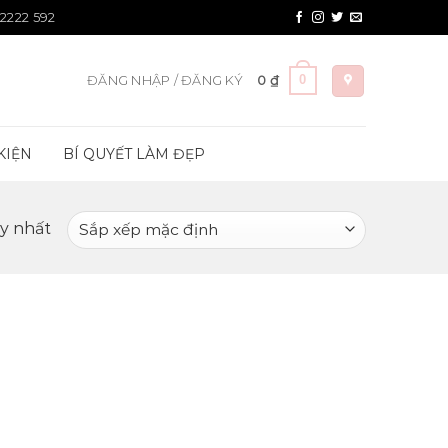
 2222 592
0
ĐĂNG NHẬP / ĐĂNG KÝ
0
₫
KIỆN
BÍ QUYẾT LÀM ĐẸP
uy nhất