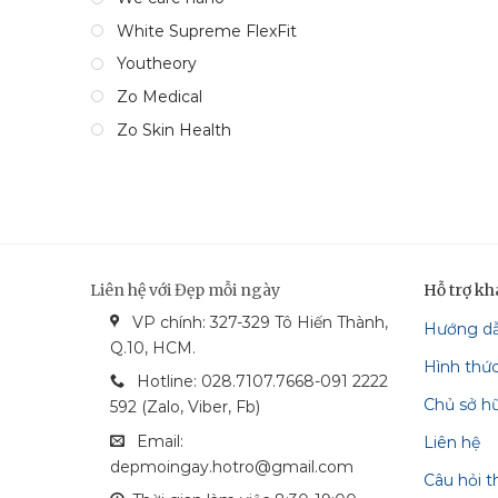
White Supreme FlexFit
Youtheory
Zo Medical
Zo Skin Health
Liên hệ với Đẹp mỗi ngày
Hỗ trợ k
VP chính: 327-329 Tô Hiến Thành,
Hướng d
bonga_bank
vietcom_bank
vcash_bank
mastercard
Q.10, HCM.
Hình thứ
techcombank
visa
Hotline: 028.7107.7668-091 2222
Chủ sở h
592 (Zalo, Viber, Fb)
Email:
Liên hệ
depmoingay.hotro@gmail.com
Câu hỏi 