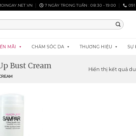
OINGAY.NET.VN
7 NGÀY TRONG TUẦN : 08:30 - 19:00
091
ẾN MÃI
CHĂM SÓC DA
THƯƠNG HIỆU
SỰ 
Up Bust Cream
Hiển thị kết quả d
 CREAM