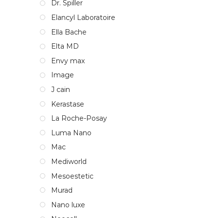
Dr. Spiller
Elancyl Laboratoire
Ella Bache
Elta MD
Envy max
Image
J cain
Kerastase
La Roche-Posay
Luma Nano
Mac
Mediworld
Mesoestetic
Murad
Nano luxe