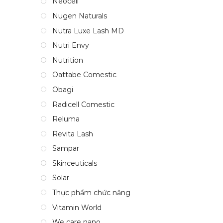
Neocell
Nugen Naturals
Nutra Luxe Lash MD
Nutri Envy
Nutrition
Oattabe Comestic
Obagi
Radicell Comestic
Reluma
Revita Lash
Sampar
Skinceuticals
Solar
Thực phẩm chức năng
Vitamin World
We care nano