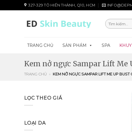
Chuyển
327-329 TÔ HIẾN THÀNH, Q10, HCM
INFO@DEPM
đến
nội
Tìm
dung
kiếm:
TRANG CHỦ
SẢN PHẨM
SPA
KHUY
Kem nở ngực Sampar Lift Me 
TRANG CHỦ
»
KEM NỞ NGỰC SAMPAR LIFT ME UP BUST
LỌC THEO GIÁ
LOẠI DA