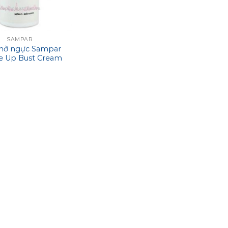
SAMPAR
nở ngực Sampar
Me Up Bust Cream
50ml