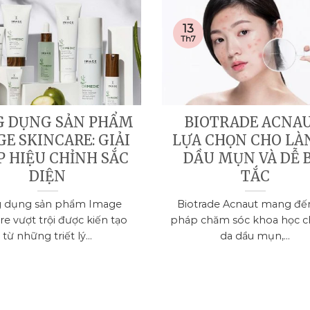
13
Th7
G DỤNG SẢN PHẨM
BIOTRADE ACNAU
E SKINCARE: GIẢI
LỰA CHỌN CHO LÀ
P HIỆU CHỈNH SẮC
DẦU MỤN VÀ DỄ 
DIỆN
TẮC
 dụng sản phẩm Image
Biotrade Acnaut mang đến
re vượt trội được kiến tạo
pháp chăm sóc khoa học c
từ những triết lý...
da dầu mụn,...