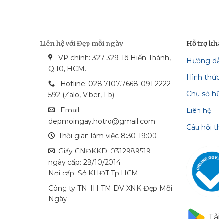
Liên hệ với Đẹp mỗi ngày
Hỗ trợ k
VP chính: 327-329 Tô Hiến Thành,
Hướng d
bonga_bank
vietcom_bank
vcash_bank
mastercard
Q.10, HCM.
Hình thứ
techcombank
visa
Hotline: 028.7107.7668-091 2222
Chủ sở h
592 (Zalo, Viber, Fb)
Email:
Liên hệ
depmoingay.hotro@gmail.com
Câu hỏi 
Thời gian làm việc 8:30-19:00
Giấy CNĐKKD: 0312989519
ngày cấp: 28/10/2014
Nơi cấp: Sở KHĐT Tp.HCM
Công ty TNHH TM DV XNK Đẹp Mỗi
Ngày
Tả