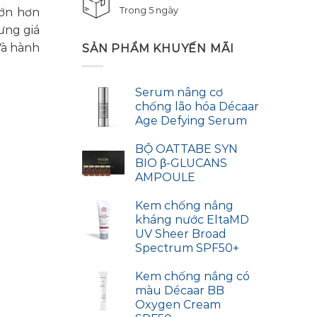
Trong 5 ngày
lớn hơn
ưng giá
Và hành
SẢN PHẨM KHUYẾN MÃI
Serum nâng cơ
chống lão hóa Décaar
Age Defying Serum
BỘ OATTABE SYN
BIO β-GLUCANS
AMPOULE
Kem chống nắng
kháng nước EltaMD
UV Sheer Broad
Spectrum SPF50+
Kem chống nắng có
màu Décaar BB
Oxygen Cream