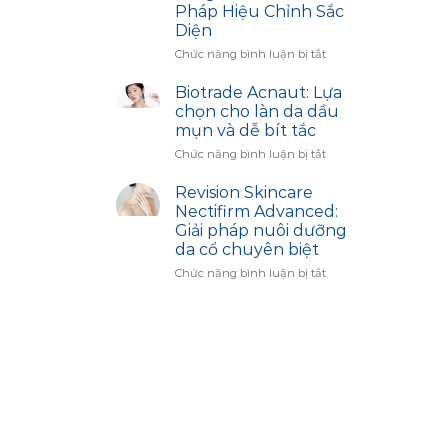
Thâm
Access
Pháp Hiệu Chỉnh Sắc
Sạm
Diện
–
Bí
ở
Chức năng bình luận bị tắt
Quyết
Công
Trắng
Dụng
Biotrade Acnaut: Lựa
Sáng
Sản
chọn cho làn da dầu
Cùng
Phẩm
mụn và dễ bít tắc
Biotrade
Image
ở
Chức năng bình luận bị tắt
Skincare:
Biotrade
Giải
Acnaut:
Pháp
Revision Skincare
Lựa
Hiệu
Nectifirm Advanced:
chọn
Chỉnh
Giải pháp nuôi dưỡng
cho
Sắc
da cổ chuyên biệt
làn
Diện
da
ở
Chức năng bình luận bị tắt
dầu
Revision
mụn
Skincare
và
Nectifirm
dễ
Advanced:
bít
Giải
tắc
pháp
nuôi
dưỡng
da
cổ