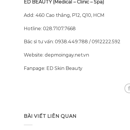
ED BEAUTY (Medical – Clinic – Spa)
Add: 460 Cao thắng, P12, Q10, HCM
Hotline: 028.7107.7668
Bác sĩ tư vấn: 0938.449.788 / 0912222.592
Website: depmoingay.net.vn
Fanpage: ED Skin Beauty
BÀI VIẾT LIÊN QUAN