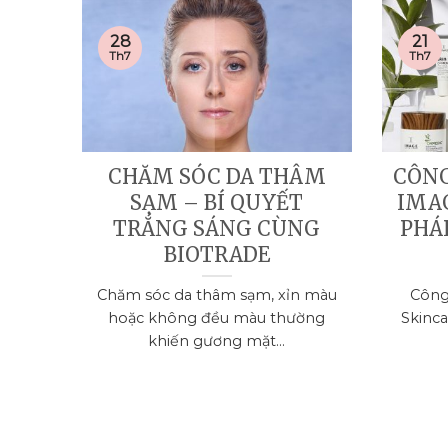
28
21
Th7
Th7
CHĂM SÓC DA THÂM
CÔN
SẠM – BÍ QUYẾT
IMAG
TRẮNG SÁNG CÙNG
PHÁ
BIOTRADE
Chăm sóc da thâm sạm, xỉn màu
Công
hoặc không đều màu thường
Skinca
khiến gương mặt...