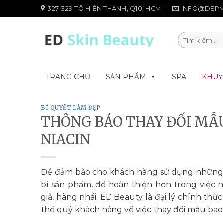
Chuyển
327-329 TÔ HIẾN THÀNH, Q10, HCM
INFO@DEPM
đến
nội
Tìm
dung
kiếm:
TRANG CHỦ
SẢN PHẨM
SPA
KHUY
BÍ QUYẾT LÀM ĐẸP
THÔNG BÁO THAY ĐỔI MẪ
NIACIN
Để đảm bảo cho khách hàng sử dụng những sả
bì sản phẩm, để hoàn thiện hơn trong việc
giả, hàng nhái. ED Beauty là đại lý chính th
thể quý khách hàng về việc thay đổi mẫu bao