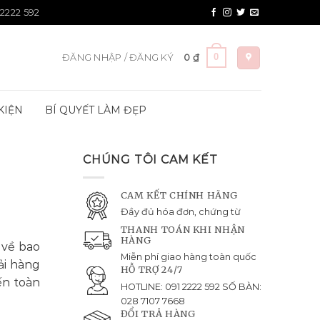
 2222 592
0
ĐĂNG NHẬP / ĐĂNG KÝ
0
₫
KIỆN
BÍ QUYẾT LÀM ĐẸP
CHÚNG TÔI CAM KẾT
CAM KẾT CHÍNH HÃNG
Đầy đủ hóa đơn, chứng từ
THANH TOÁN KHI NHẬN
HÀNG
 về bao
Miễn phí giao hàng toàn quốc
ải hàng
HỖ TRỢ 24/7
ến toàn
HOTLINE: 091 2222 592 SỐ BÀN:
028 7107 7668
ĐỔI TRẢ HÀNG