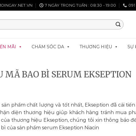
OINGAY.NET.VN
7 NGÀY TRONG TUẦN : 08:30 - 19:00
091
ẾN MÃI
CHĂM SÓC DA
THƯƠNG HIỆU
SỰ 
U MÃ BAO BÌ SERUM EKSEPTION
n phẩm chất lượng và tốt nhất, Ekseption đã cải tiến
 nhận diện thương hiệu giúp khách hàng tránh mua ph
ức của thương hiệu Ekseption, chúng tôi xin thông báo đ
 bì của sản phẩm serum Ekseption Niacin