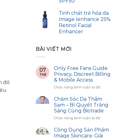
SPF50
Tinh chất trẻ hóa da
Image Ienhance 25%
Retinol Facial
Enhancer
BÀI VIẾT MỚI
Only Free Fans Guide:
07
Privacy, Discreet Billing
Th8
& Mobile Access
n đồ
ở
Chức năng bình luận bị tắt
iệu
Only
Free
Chăm Sóc Da Thâm
Fans
Sạm – Bí Quyết Trắng
Guide:
Sáng Cùng Biotrade
Privacy,
ở
Chức năng bình luận bị tắt
Discreet
Chăm
Billing
Sóc
&
Công Dụng Sản Phẩm
Da
Mobile
Image Skincare: Giải