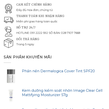
CAM KẾT CHÍNH HÃNG
Đầy đủ hóa đơn, chứng từ
THANH TOÁN KHI NHẬN HÀNG
Miễn phí giao hàng toàn quốc
HỖ TRỢ 24/7
HOTLINE: 091 2222 592 SỐ BÀN: 028 7107 7668
ĐỔI TRẢ HÀNG
Trong 5 ngày
SẢN PHẨM KHUYẾN MÃI
Phấn nền Dermalogica Cover Tint SPF20
Kem dưỡng kiểm soát nhờn Image Clear Cell
Mattifying Moisturizer 57g