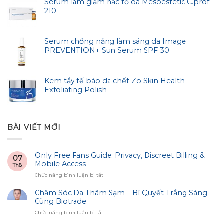
Serum làm giảm hắc tố da Mesoestetic C.prof
210
Serum chống nắng làm sáng da Image
PREVENTION+ Sun Serum SPF 30
Kem tẩy tế bào da chết Zo Skin Health
Exfoliating Polish
BÀI VIẾT MỚI
Only Free Fans Guide: Privacy, Discreet Billing &
07
Mobile Access
Th8
ở
Chức năng bình luận bị tắt
Only
Free
Chăm Sóc Da Thâm Sạm – Bí Quyết Trắng Sáng
Fans
Cùng Biotrade
Guide:
ở
Chức năng bình luận bị tắt
Privacy,
Chăm