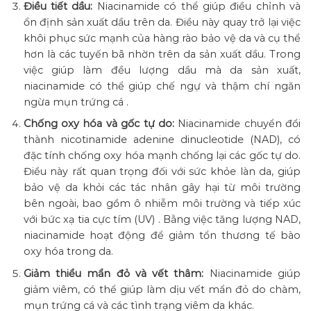
Điều tiết dầu:
Niacinamide có thể giúp điều chỉnh và
ổn định sản xuất dầu trên da. Điều này quay trở lại việc
khôi phục sức mạnh của hàng rào bảo vệ da và cụ thể
hơn là các tuyến bã nhờn trên da sản xuất dầu. Trong
việc giúp làm đều lượng dầu mà da sản xuất,
niacinamide có thể giúp chế ngự và thậm chí ngăn
ngừa mụn trứng cá .
Chống oxy hóa và gốc tự do:
Niacinamide chuyển đổi
thành nicotinamide adenine dinucleotide (NAD), có
đặc tính chống oxy hóa mạnh chống lại các gốc tự do.
Điều này rất quan trọng đối với sức khỏe làn da, giúp
bảo vệ da khỏi các tác nhân gây hại từ môi trường
bên ngoài, bao gồm ô nhiễm môi trường và tiếp xúc
với bức xạ tia cực tím (UV) . Bằng việc tăng lượng NAD,
niacinamide hoạt động để giảm tổn thương tế bào
oxy hóa trong da.
Giảm thiểu mẩn đỏ và vết thâm:
Niacinamide giúp
giảm viêm, có thể giúp làm dịu vết mẩn đỏ do chàm,
mụn trứng cá và các tình trạng viêm da khác.