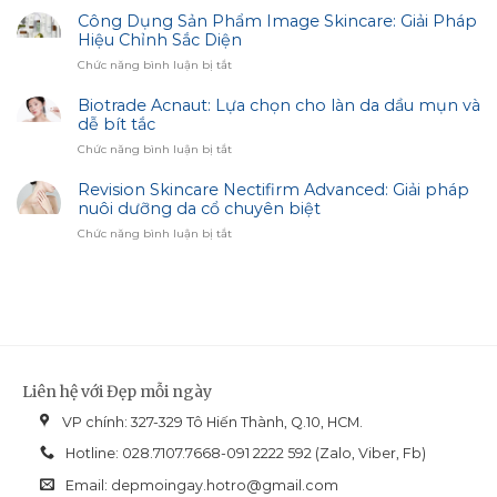
Discreet
Sóc
Công Dụng Sản Phẩm Image Skincare: Giải Pháp
Billing
Da
Hiệu Chỉnh Sắc Diện
&
Thâm
Mobile
ở
Chức năng bình luận bị tắt
Sạm
Access
Công
–
Dụng
Biotrade Acnaut: Lựa chọn cho làn da dầu mụn và
Bí
Sản
dễ bít tắc
Quyết
Phẩm
Trắng
ở
Chức năng bình luận bị tắt
Image
Sáng
Biotrade
Skincare:
Cùng
Acnaut:
Revision Skincare Nectifirm Advanced: Giải pháp
Giải
Biotrade
Lựa
nuôi dưỡng da cổ chuyên biệt
Pháp
chọn
Hiệu
ở
Chức năng bình luận bị tắt
cho
Chỉnh
Revision
làn
Sắc
Skincare
da
Diện
Nectifirm
dầu
Advanced:
mụn
Giải
và
pháp
dễ
nuôi
bít
dưỡng
tắc
Liên hệ với Đẹp mỗi ngày
da
cổ
VP chính: 327-329 Tô Hiến Thành, Q.10, HCM.
chuyên
biệt
Hotline: 028.7107.7668-091 2222 592 (Zalo, Viber, Fb)
Email:
depmoingay.hotro@gmail.com