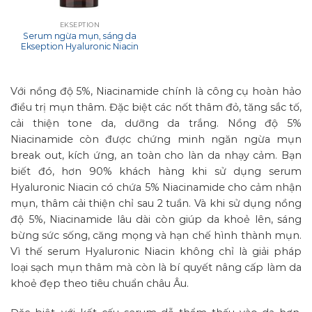
EKSEPTION
Serum ngừa mụn, sáng da
Ekseption Hyaluronic Niacin
Với nồng độ 5%, Niacinamide chính là công cụ hoàn hảo
điều trị mụn thâm. Đặc biệt các nốt thâm đỏ, tăng sắc tố,
cải thiện tone da, dưỡng da trắng. Nồng độ 5%
Niacinamide còn được chứng minh ngăn ngừa mụn
break out, kích ứng, an toàn cho làn da nhạy cảm. Bạn
biết đó, hơn 90% khách hàng khi sử dụng serum
Hyaluronic Niacin có chứa 5% Niacinamide cho cảm nhận
mụn, thâm cải thiện chỉ sau 2 tuần. Và khi sử dụng nồng
độ 5%, Niacinamide lâu dài còn giúp da khoẻ lên, sáng
bừng sức sống, căng mọng và hạn chế hình thành mụn.
Vì thế serum Hyaluronic Niacin không chỉ là giải pháp
loại sạch mụn thâm mà còn là bí quyết nâng cấp làm da
khoẻ đẹp theo tiêu chuẩn châu Âu.