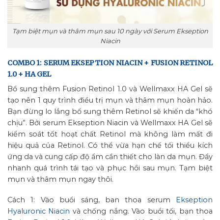
Tạm biệt mụn và thâm mụn sau 10 ngày với Serum Ekseption
Niacin
COMBO 1: SERUM EKSEPTION NIACIN + FUSION RETINOL
1.0 + HA GEL
Bổ sung thêm Fusion Retinol 1.0 và Wellmaxx HA Gel sẽ
tạo nên 1 quy trình điều trị mụn và thâm mụn hoàn hảo.
Bạn đừng lo lắng bổ sung thêm Retinol sẽ khiến da “khó
chịu”. Bởi serum Ekseption Niacin và Wellmaxx HA Gel sẽ
kiểm soát tốt hoạt chất Retinol mà không làm mất đi
hiệu quả của Retinol. Có thể vừa hạn chế tối thiểu kích
ứng da và cung cấp độ ẩm cần thiết cho làn da mụn. Đẩy
nhanh quá trình tái tạo và phục hồi sau mụn. Tạm biệt
mụn và thâm mụn ngay thôi.
Cách 1: Vào buổi sáng, ban thoa serum
Ekseption
Hyaluronic Niacin
và chống nắng. Vào buổi tối, bạn thoa