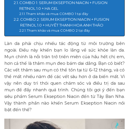
COMBO 1: SERUM EKSEPTION NIACIN + FUSION
RETINOL 1.0 + HA GEL
Tham khảo và mua COMBO 1 tại đây
COMBO 2: SERUM EKSEPTION NIACIN + FUSION
RETINOL 1.0 + HUYẾT THANH HOA ANH THẢO
Tham khảo và mua COMBO 2 tại đây
Làn da phải chịu nhiều tác động từ môi trường bên
ngoài. Điều này khiến bạn lo lắng về sức khỏe làn da.
Mụn chính là nỗi trăn trở triền miên của hầu hết chị em,
hơn cả thế là thâm mụn đeo bám dai dẳng. Bạn có biết?
Các vết thâm sau mụn có thể tồn tại từ 6–12 tháng, và có
thể mất nhiều năm để các vết sâu hơn ở da biến mất. Vì
vậy nên duy trì thói quen chăm sóc và điều trị da sau
mụn để đẩy nhanh quá trình. Chúng tôi gợi ý đến bạn
siêu phẩm Serum Ekseption Niacin đến từ Tây Ban Nha.
Vậy thành phần nào khiến Serum Ekseption Niacin nổi
bật đến thế?