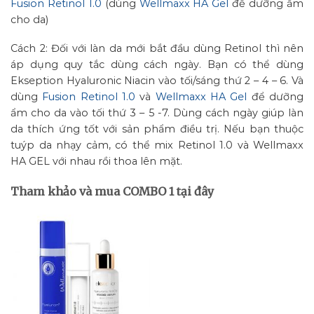
Fusion Retinol 1.0
(dùng
Wellmaxx HA Gel
để dưỡng ẩm
cho da)
Cách 2: Đối với làn da mới bắt đầu dùng Retinol thì nên
áp dụng quy tắc dùng cách ngày. Bạn có thể dùng
Ekseption Hyaluronic Niacin vào tối/sáng thứ 2 – 4 – 6. Và
dùng
Fusion Retinol 1.0
và
Wellmaxx HA Gel
để dưỡng
ẩm cho da vào tối thứ 3 – 5 -7. Dùng cách ngày giúp làn
da thích ứng tốt với sản phẩm điều trị. Nếu bạn thuộc
tuýp da nhạy cảm, có thể mix Retinol 1.0 và Wellmaxx
HA GEL với nhau rồi thoa lên mặt.
Tham khảo và mua COMBO 1 tại đây