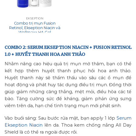
EKSEPTION
Combo trị mụn Fusion
Retinol, Ekseption Niacin và
Wellmaxx HA Gel
COMBO 2: SERUM EKSEPTION NIACIN + FUSION RETINOL
1.0 + HUYẾT THANH HOA ANH THẢO
Nhằm nâng cao hiệu quả trị mụn mờ thâm, bạn có thể
kết hợp thêm huyết thanh phục hồi hoa anh thảo.
Huyết thanh này sẽ thẩm thấu vào sâu các ổ mụn để
hoạt động và phát huy tác dụng điều trị mụn. Đồng thời
giúp giảm những căng thẳng, mệt mỏi, điều hòa các tế
bào. Tăng cường sức đề kháng, giảm phản ứng sưng
viêm trên da, hạn chế tình trạng mụn mới phát sinh.
Vào buổi sáng: Sau bước rửa mặt, bạn apply 1 lớp
Serum
Ekseption Niacin
lên da. Thoa kem chống nắng All Day
Shield là có thể ra ngoài được rồi.