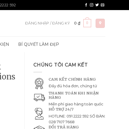
 2222 592
0
ĐĂNG NHẬP / ĐĂNG KÝ
0
₫
KIỆN
BÍ QUYẾT LÀM ĐẸP
k
CHÚNG TÔI CAM KẾT
ions
CAM KẾT CHÍNH HÃNG
Đầy đủ hóa đơn, chứng từ
THANH TOÁN KHI NHẬN
HÀNG
Miễn phí giao hàng toàn quốc
HỖ TRỢ 24/7
HOTLINE: 091 2222 592 SỐ BÀN:
028 7107 7668
ĐỔI TRẢ HÀNG