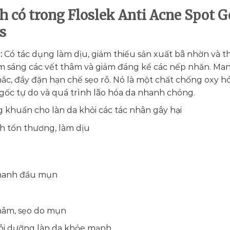
nh có trong Floslek Anti Acne Spot G
s
:
Có tác dụng làm dịu, giảm thiểu sản xuất bã nhờn và 
àm sáng các vết thâm và giảm đáng kể các nếp nhăn. Man
hắc, đầy đặn hạn chế sẹo rỗ. Nó là một chất chống oxy hó
 gốc tự do và quá trình lão hóa da nhanh chóng.
 khuẩn cho làn da khỏi các tác nhân gây hại
nh tổn thương, làm dịu
 nhanh đầu mụn
hâm, sẹo do mụn
i dưỡng làn da khỏe mạnh