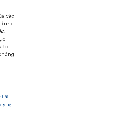
ủa các
i dung
ác
ục
trị,
 không