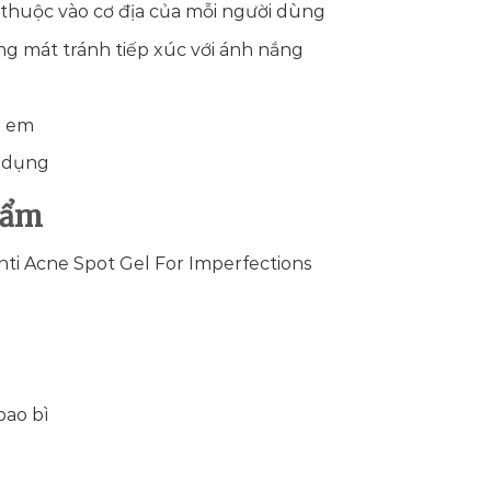
thuộc vào cơ địa của mỗi người dùng
ng mát tránh tiếp xúc với ánh nắng
ẻ em
ử dụng
hẩm
nti Acne Spot Gel For Imperfections
bao bì