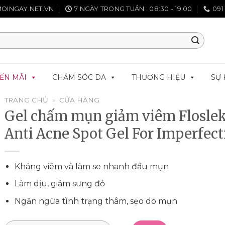
OINGAY.NET.VN
7 NGÀY TRONG TUẦN : 08:30 - 19:00
091
ẾN MÃI
CHĂM SÓC DA
THƯƠNG HIỆU
SỰ 
TRANG CHỦ
»
CỬA HÀNG
Gel chấm mụn giảm viêm Flosle
Anti Acne Spot Gel For Imperfect
Kháng viêm và làm se nhanh đầu mụn
Làm dịu, giảm sưng đỏ
Ngăn ngừa tình trạng thâm, sẹo do mụn