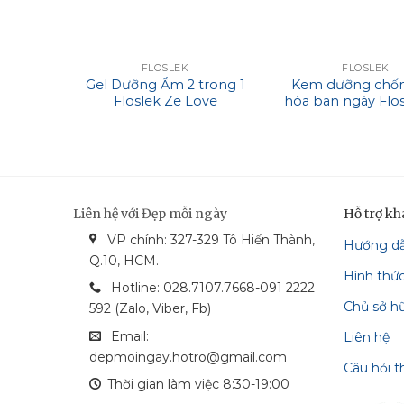
FLOSLEK
FLOSLEK
Gel Dưỡng Ẩm 2 trong 1
Kem dưỡng chốn
Floslek Ze Love
hóa ban ngày Flo
Moisturizing Marine
Vita C Revitalizati
Water Bomb
Moisturizer Day
Liên hệ với Đẹp mỗi ngày
Hỗ trợ k
VP chính: 327-329 Tô Hiến Thành,
Hướng d
bonga_bank
vietcom_bank
vcash_bank
mastercard
Q.10, HCM.
Hình thứ
techcombank
visa
Hotline: 028.7107.7668-091 2222
Chủ sở h
592 (Zalo, Viber, Fb)
Email:
Liên hệ
depmoingay.hotro@gmail.com
Câu hỏi 
Thời gian làm việc 8:30-19:00