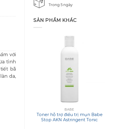
Trong 5 ngày
SẢN PHẦM KHÁC
hẩm với
ừa tình
tiết bã
làn da,
BABE
Toner hỗ trợ điều trị mụn Babe
Mặt 
Stop AKN Astringent Tonic
Ima
Lotion
Reju