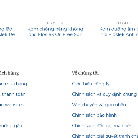
FLOSLEK
FLOSLEK
g lão
Kem chống nắng không
Kem dưỡng ẩm p
slek Re
dầu Floslek Oil Free Sun
hồi Floslek Anti
on Ultra
Protection Tinted
Mattifying Cr
 Cream
Cream SPF 50+
hách hàng
Về chúng tôi
ẫn mua hàng
Giới thiệu công ty
c thanh toán
Chính sách và quy định chung
ữu website
Vận chuyển và giao nhận
Chính sách bảo hành
thường gặp
Chính sách đổi trả, hoàn tiền
Chính sách giải quyết tranh ch