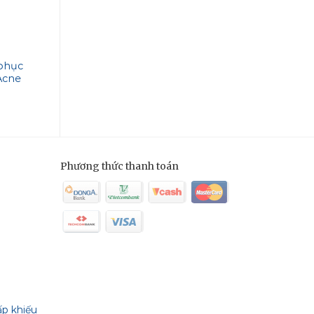
FLOSLEK
FLOSLEK
hục
Tẩy tế bào chết siêu nhẹ
Kem chống nắng ba
 Acne
Floslek Gommage
da Floslek Anti-Wr
eam
Peeling With AHA Acids
Protective Cream 
Phương thức thanh toán
ấp khiếu