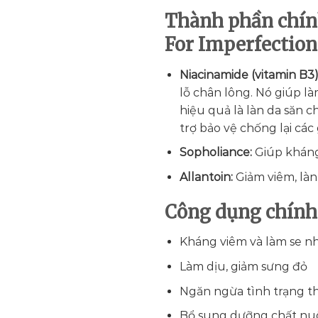
Thành phần chí
For Imperfection
Niacinamide (vitamin B3)
lỗ chân lông. Nó giúp l
hiệu quả là làn da săn c
trợ bảo vệ chống lại các
Sopholiance:
Giúp kháng
Allantoin:
Giảm viêm, là
Công dụng chính
Kháng viêm và làm se
Làm dịu, giảm sưng đỏ
Ngăn ngừa tình trạng t
Bổ sung dưỡng chất nuô