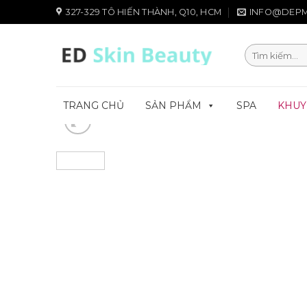
Chuyển
327-329 TÔ HIẾN THÀNH, Q10, HCM
INFO@DEPM
đến
nội
Tìm
dung
kiếm:
TRANG CHỦ
SẢN PHẨM
SPA
KHUY