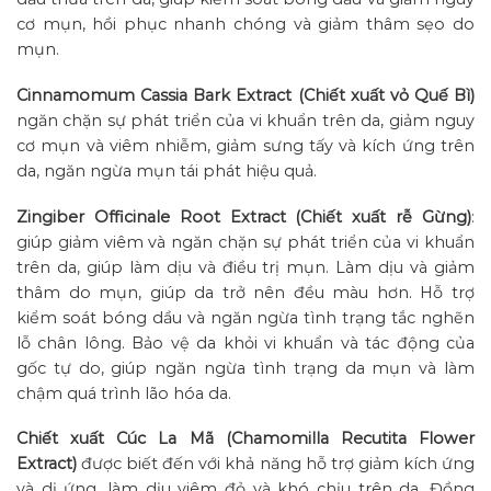
cơ mụn, hồi phục nhanh chóng và giảm thâm sẹo do
mụn.
Cinnamomum Cassia Bark Extract (Chiết xuất vỏ Quế Bì)
ngăn chặn sự phát triển của vi khuẩn trên da, giảm nguy
cơ mụn và viêm nhiễm, giảm sưng tấy và kích ứng trên
da, ngăn ngừa mụn tái phát hiệu quả.
Zingiber Officinale Root Extract (Chiết xuất rễ Gừng)
:
giúp giảm viêm và ngăn chặn sự phát triển của vi khuẩn
trên da, giúp làm dịu và điều trị mụn. Làm dịu và giảm
thâm do mụn, giúp da trở nên đều màu hơn. Hỗ trợ
kiểm soát bóng dầu và ngăn ngừa tình trạng tắc nghẽn
lỗ chân lông. Bảo vệ da khỏi vi khuẩn và tác động của
gốc tự do, giúp ngăn ngừa tình trạng da mụn và làm
chậm quá trình lão hóa da.
Chiết xuất Cúc La Mã (Chamomilla Recutita Flower
Extract)
được biết đến với khả năng hỗ trợ giảm kích ứng
và dị ứng, làm dịu viêm đỏ và khó chịu trên da. Đồng