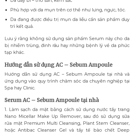
Da dày bì – thô sần, kém sắc
Phù hợp với da mụn trên cơ thể như lưng, ngực, tóc.
Da đang được điều trị mụn da liễu cần sản phẩm duy
trì kết quả.
Lưu ý rằng không sử dụng sản phẩm Serum này cho da
bị nhiễm trùng, đinh râu hay những bệnh lý về da phức
tạp khác.
Hướng dẫn sử dụng AC – Sebum Ampoule
Hướng dẫn sử dụng AC – Sebum Ampoule tại nhà và
ứng dụng vào quy trình chăm sóc da chuyên nghiệp tại
Spa hay Clinic.
Serum AC – Sebum Ampoule tại nhà
1. Làm sạch da mặt bằng cách sử dụng nước tẩy trang
Nano Micellar Make Up Remover, sau đó sử dụng sữa
rửa mặt Premium Multi Cleansing, Plant Stem Cleanser,
hoặc Antibac Cleanser Gel và tẩy tế bào chết Deep