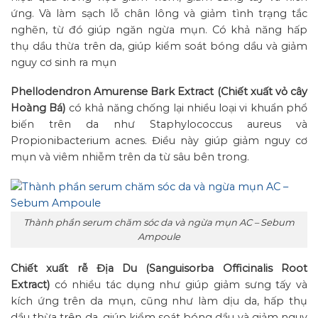
ứng. Và làm sạch lỗ chân lông và giảm tình trạng tắc
nghẽn, từ đó giúp ngăn ngừa mụn. Có khả năng hấp
thụ dầu thừa trên da, giúp kiểm soát bóng dầu và giảm
nguy cơ sinh ra mụn
Phellodendron Amurense Bark Extract
(Chiết xuất vỏ cây
Hoàng Bá)
có khả năng chống lại nhiều loại vi khuẩn phổ
biến trên da như Staphylococcus aureus và
Propionibacterium acnes. Điều này giúp giảm nguy cơ
mụn và viêm nhiễm trên da từ sâu bên trong.
Thành phần serum chăm sóc da và ngừa mụn AC – Sebum
Ampoule
Chiết xuất rễ Địa Du (Sanguisorba Officinalis Root
Extract)
có nhiều tác dụng như giúp giảm sưng tấy và
kích ứng trên da mụn, cũng như làm dịu da, hấp thụ
dầu thừa trên da, giúp kiểm soát bóng dầu và giảm nguy