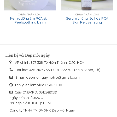
CHƯA PHÂN LOẠI
CHƯA PHÂN LOẠI
Kem dưỡng ẩm PCA skin
Serum chống lão hóa PCA
Peel soothing balm
Skin Rejuvenating
Liên hệ với Đẹp mỗi ngày
VP chính: 327-329 Tô Hiến Thành, Q.10, HCM.
Hotline: 028.7107.7668-091 2222 592 (Zalo, Viber, Fb)
Email:
depmoingay.hotro@gmail.com
Thời gian làm việc 8:30-19:00
Giấy CNĐKKD: 0312989519
ngày cấp: 28/10/2014
Nơi cấp: Sở KHĐT Tp.HCM
Công ty TNHH TM DV XNK Đẹp Mỗi Ngày