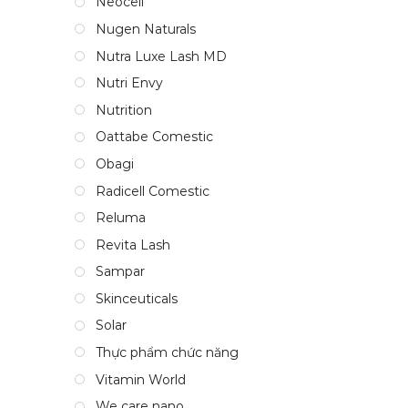
Neocell
Nugen Naturals
Nutra Luxe Lash MD
Nutri Envy
Nutrition
Oattabe Comestic
Obagi
Radicell Comestic
Reluma
Revita Lash
Sampar
Skinceuticals
Solar
Thực phẩm chức năng
Vitamin World
We care nano