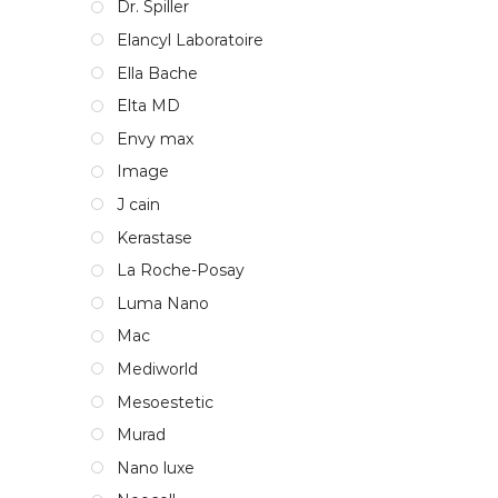
Dr. Spiller
Elancyl Laboratoire
Ella Bache
Elta MD
Envy max
Image
J cain
Kerastase
La Roche-Posay
Luma Nano
Mac
Mediworld
Mesoestetic
Murad
Nano luxe