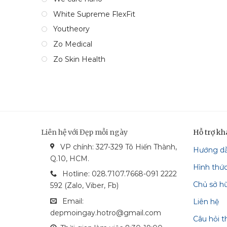
White Supreme FlexFit
Youtheory
Zo Medical
Zo Skin Health
Liên hệ với Đẹp mỗi ngày
Hỗ trợ k
VP chính: 327-329 Tô Hiến Thành,
Hướng d
bonga_bank
vietcom_bank
vcash_bank
mastercard
Q.10, HCM.
Hình thứ
techcombank
visa
Hotline: 028.7107.7668-091 2222
Chủ sở h
592 (Zalo, Viber, Fb)
Email:
Liên hệ
depmoingay.hotro@gmail.com
Câu hỏi 