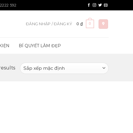
 2222 592
0
ĐĂNG NHẬP / ĐĂNG KÝ
0
₫
KIỆN
BÍ QUYẾT LÀM ĐẸP
results