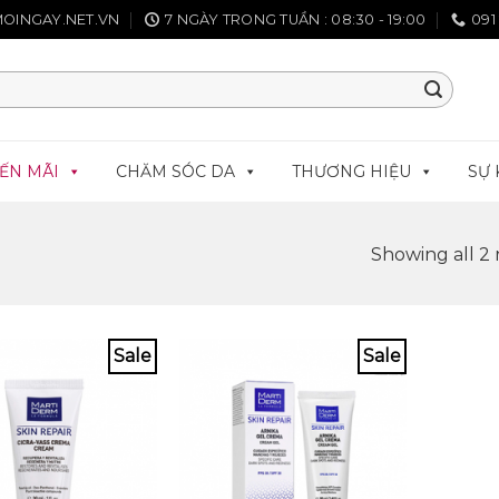
OINGAY.NET.VN
7 NGÀY TRONG TUẦN : 08:30 - 19:00
091
ẾN MÃI
CHĂM SÓC DA
THƯƠNG HIỆU
SỰ 
Showing all 2 
Sale
Sale