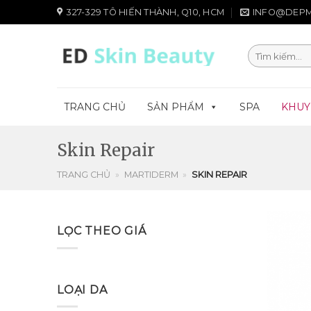
Chuyển
327-329 TÔ HIẾN THÀNH, Q10, HCM
INFO@DEPM
đến
nội
Tìm
dung
kiếm:
TRANG CHỦ
SẢN PHẨM
SPA
KHUY
Skin Repair
TRANG CHỦ
»
MARTIDERM
»
SKIN REPAIR
LỌC THEO GIÁ
LOẠI DA