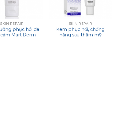
SKIN REPAIR
SKIN REPAIR
ưỡng phục hồi da
Kem phục hồi, chống
 cảm MartiDerm
nắng sau thẩm mỹ
Repair Cicra Vass
MartiDerm Skin Repair
Cream
Arnika Gel Cream SPF 30