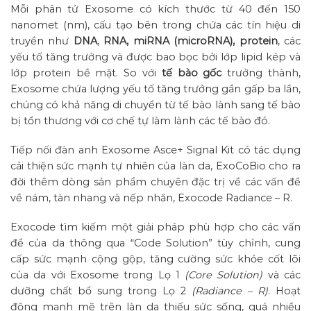
Mỗi phân tử Exosome có kích thước từ 40 đến 150
nanomet (nm), cấu tạo bên trong chứa các tín hiệu di
truyền như
DNA
,
RNA, miRNA (microRNA), protein
, các
yếu tố tăng trưởng và được bao bọc bởi lớp lipid kép và
lớp protein bề mặt. So với
tế bào gốc
trưởng thành,
Exosome chứa lượng yếu tố tăng trưởng gần gấp ba lần,
chúng có khả năng di chuyển từ tế bào lành sang tế bào
bị tổn thương với cơ chế tự làm lành các tế bào đó.
Tiếp nối đàn anh Exosome Asce+ Signal Kit có tác dụng
cải thiện sức mạnh tự nhiên của làn da, ExoCoBio cho ra
đời thêm dòng sản phẩm chuyên đặc trị về các vấn đề
về nám, tàn nhang và nếp nhăn, Exocode Radiance – R.
Exocode tìm kiếm một giải pháp phù hợp cho các vấn
đề của da thông qua “Code Solution” tùy chỉnh, cung
cấp sức mạnh cộng gộp, tăng cường sức khỏe cốt lõi
của da với Exosome trong Lọ 1
(Core Solution)
và các
dưỡng chất bổ sung trong Lọ 2
(Radiance – R)
. Hoạt
động mạnh mẽ trên làn da thiếu sức sống, quá nhiều