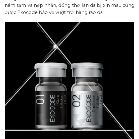
nám sạm và nếp nhăn, đồng thời làn da bị xỉn màu cũng
được Exocode bảo vệ vượt trội hàng rào da.