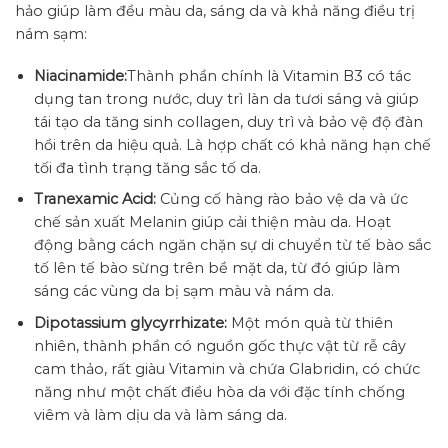
hảo giúp làm đều màu da, sáng da và khả năng điều trị
nám sạm:
Niacinamide:
Thành phần chính là Vitamin B3 có tác
dụng tan trong nước, duy trì làn da tươi sáng và giúp
tái tạo da tăng sinh collagen, duy trì và bảo vệ độ đàn
hồi trên da hiệu quả. Là hợp chất có khả năng hạn chế
tối đa tình trạng tăng sắc tố da.
Tranexamic Acid:
Củng cố hàng rào bảo vệ da và ức
chế sản xuất Melanin giúp cải thiện màu da. Hoạt
động bằng cách ngăn chặn sự di chuyển từ tế bào sắc
tố lên tế bào sừng trên bề mặt da, từ đó giúp làm
sáng các vùng da bị sạm màu và nám da.
Dipotassium glycyrrhizate:
Một món quà từ thiên
nhiên, thành phần có nguồn gốc thực vật từ rễ cây
cam thảo, rất giàu Vitamin và chứa Glabridin, có chức
năng như một chất điều hòa da với đặc tính chống
viêm và làm dịu da và làm sáng da.