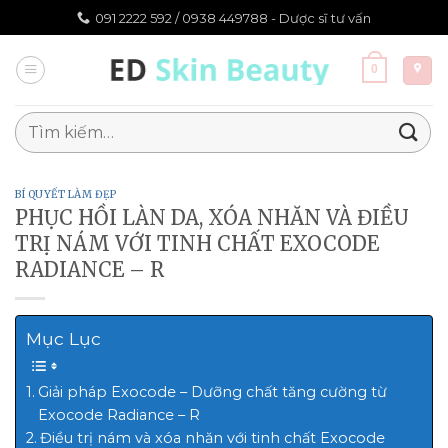
Chuyển
091 2222 592 /
0938 449788 - Dược sĩ tư vấn
đến
nội
0
dung
Tìm
kiếm:
BÍ QUYẾT LÀM ĐẸP
PHỤC HỒI LÀN DA, XÓA NHĂN VÀ ĐIỀU
TRỊ NÁM VỚI TINH CHẤT EXOCODE
RADIANCE – R
Mục Lục
Giải pháp Exocode – Dưỡng chất tăng cường từ
Exocode Radiance – R
Điều trị nám và xóa nhăn với tinh chất Exocode