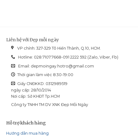
Revision
làn
Sắc
Skincare
da
Diện
Nectifirm
dầu
Advanced:
mụn
Giải
và
pháp
dễ
nuôi
bít
dưỡng
tắc
Liên hệ với Đẹp mỗi ngày
da
cổ
VP chính: 327-329 Tô Hiến Thành, Q.10, HCM.
chuyên
biệt
Hotline: 028.7107.7668-091 2222 592 (Zalo, Viber, Fb)
Email:
depmoingay.hotro@gmail.com
Thời gian làm việc 8:30-19:00
Giấy CNĐKKD: 0312989519
ngày cấp: 28/10/2014
Nơi cấp: Sở KHĐT Tp.HCM
Công ty TNHH TM DV XNK Đẹp Mỗi Ngày
Hỗ trợ khách hàng
Hướng dẫn mua hàng