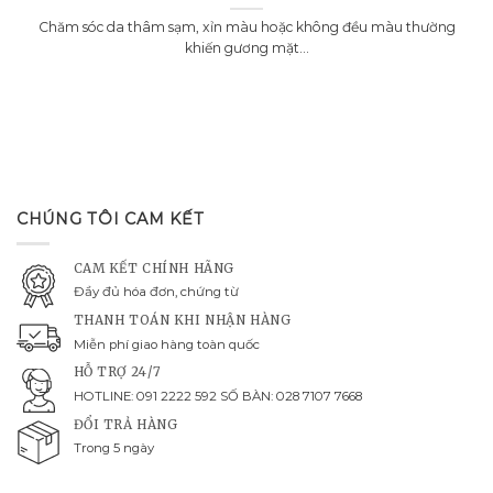
Chăm sóc da thâm sạm, xỉn màu hoặc không đều màu thường
khiến gương mặt...
CHÚNG TÔI CAM KẾT
CAM KẾT CHÍNH HÃNG
Đầy đủ hóa đơn, chứng từ
THANH TOÁN KHI NHẬN HÀNG
Miễn phí giao hàng toàn quốc
HỖ TRỢ 24/7
HOTLINE: 091 2222 592 SỐ BÀN: 028 7107 7668
ĐỔI TRẢ HÀNG
Trong 5 ngày