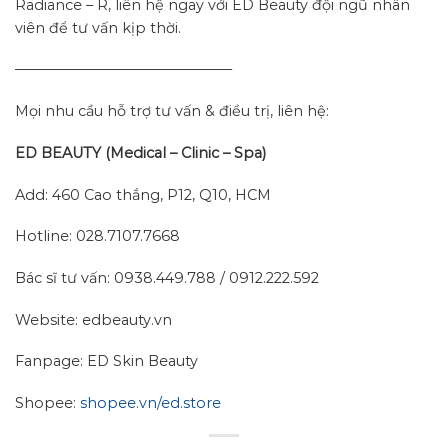
Radiance – R, liên hệ ngay với ED Beauty đội ngũ nhân
viên để tư vấn kịp thời.
———————————————–
Mọi nhu cầu hỗ trợ tư vấn & điều trị, liên hệ:
ED BEAUTY (Medical – Clinic – Spa)
Add: 460 Cao thắng, P12, Q10, HCM
Hotline: 028.7107.7668
Bác sĩ tư vấn: 0938.449.788 / 0912.222.592
Website: edbeauty.vn
Fanpage: ED Skin Beauty
Shopee:
shopee.vn/ed.store