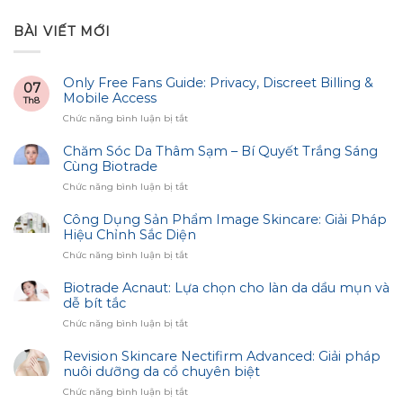
BÀI VIẾT MỚI
Only Free Fans Guide: Privacy, Discreet Billing &
07
Mobile Access
Th8
ở
Chức năng bình luận bị tắt
Only
Free
Chăm Sóc Da Thâm Sạm – Bí Quyết Trắng Sáng
Fans
Cùng Biotrade
Guide:
ở
Chức năng bình luận bị tắt
Privacy,
Chăm
Discreet
Sóc
Công Dụng Sản Phẩm Image Skincare: Giải Pháp
Billing
Da
Hiệu Chỉnh Sắc Diện
&
Thâm
Mobile
ở
Chức năng bình luận bị tắt
Sạm
Access
Công
–
Dụng
Biotrade Acnaut: Lựa chọn cho làn da dầu mụn và
Bí
Sản
dễ bít tắc
Quyết
Phẩm
Trắng
ở
Chức năng bình luận bị tắt
Image
Sáng
Biotrade
Skincare:
Cùng
Acnaut:
Revision Skincare Nectifirm Advanced: Giải pháp
Giải
Biotrade
Lựa
nuôi dưỡng da cổ chuyên biệt
Pháp
chọn
Hiệu
ở
Chức năng bình luận bị tắt
cho
Chỉnh