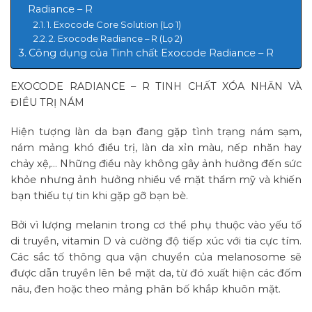
Radiance – R
1. Exocode Core Solution (Lọ 1)
2. Exocode Radiance – R (Lọ 2)
Công dụng của Tinh chất Exocode Radiance – R
EXOCODE RADIANCE – R TINH CHẤT XÓA NHĂN VÀ
ĐIỀU TRỊ NÁM
Hiện tượng làn da bạn đang gặp tình trạng nám sạm,
nám mảng khó điều trị, làn da xỉn màu, nếp nhăn hay
chảy xệ,… Những điều này không gây ảnh hưởng đến sức
khỏe nhưng ảnh hưởng nhiều về mặt thẩm mỹ và khiến
bạn thiếu tự tin khi gặp gỡ bạn bè.
Bởi vì lượng melanin trong cơ thể phụ thuộc vào yếu tố
di truyền, vitamin D và cường độ tiếp xúc với tia cực tím.
Các sắc tố thông qua vận chuyển của melanosome sẽ
được dẫn truyền lên bề mặt da, từ đó xuất hiện các đốm
nâu, đen hoặc theo mảng phân bố khắp khuôn mặt.