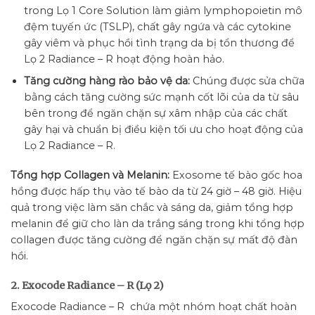
trong Lọ 1 Core Solution làm giảm lymphopoietin mô
đệm tuyến ức (TSLP), chất gây ngứa và các cytokine
gây viêm và phục hồi tình trạng da bị tổn thương để
Lọ 2 Radiance – R hoạt động hoàn hảo.
Tăng cường hàng rào bảo vệ da:
Chúng được sửa chữa
bằng cách tăng cường sức mạnh cốt lõi của da từ sâu
bên trong để ngăn chặn sự xâm nhập của các chất
gây hại và chuẩn bị điều kiện tối ưu cho hoạt động của
Lọ 2 Radiance – R.
Tổng hợp Collagen và Melanin:
Exosome tế bào gốc hoa
hồng được hấp thụ vào tế bào da từ 24 giờ – 48 giờ. Hiệu
quả trong việc làm săn chắc và sáng da, giảm tổng hợp
melanin để giữ cho làn da trắng sáng trong khi tổng hợp
collagen được tăng cường để ngăn chặn sự mất độ đàn
hồi.
2. Exocode Radiance – R (Lọ 2)
Exocode Radiance – R chứa một nhóm hoạt chất hoàn