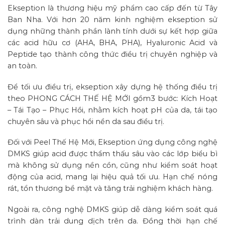
Ekseption là thương hiệu mỹ phẩm cao cấp đến từ Tây
Ban Nha. Với hơn 20 năm kinh nghiệm ekseption sử
dụng những thành phần lành tính dưới sự kết hợp giữa
các acid hữu cơ (AHA, BHA, PHA), Hyaluronic Acid và
Peptide tạo thành công thức điều trị chuyên nghiệp và
an toàn.
Để tối ưu điều trị, ekseption xây dựng hệ thống điều trị
theo PHONG CÁCH THẾ HỆ MỚI gồm3 bước: Kích Hoạt
– Tái Tạo – Phục Hồi, nhằm kích hoạt pH của da, tái tạo
chuyên sâu và phục hồi nền da sau điều trị.
Đối với Peel Thế Hệ Mới, Ekseption ứng dụng công nghệ
DMKS giúp acid được thẩm thấu sâu vào các lớp biểu bì
mà không sử dụng nền cồn, cũng như kiểm soát hoạt
động của acid, mang lại hiệu quả tối ưu. Hạn chế nóng
rát, tổn thương bề mặt và tăng trải nghiệm khách hàng.
Ngoài ra, công nghệ DMKS giúp dễ dàng kiểm soát quá
trình dàn trải dung dịch trên da. Đồng thời hạn chế