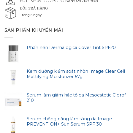
HOTLINE: 091 2222 592 SỐ BÀN: 028 7107 7668
ĐỔI TRẢ HÀNG
Trong 5 ngày
SẢN PHẨM KHUYẾN MÃI
Phấn nền Dermalogica Cover Tint SPF20
Kem dưỡng kiểm soát nhờn Image Clear Cell
Mattifying Moisturizer 57g
Serum làm giảm hắc tố da Mesoestetic C.prof
210
Serum chống nắng làm sáng da Image
PREVENTION+ Sun Serum SPF 30