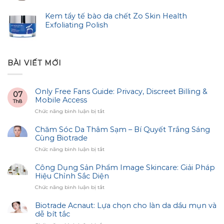
Kem tẩy tế bào da chết Zo Skin Health
Exfoliating Polish
BÀI VIẾT MỚI
Only Free Fans Guide: Privacy, Discreet Billing &
07
Mobile Access
Th8
ở
Chức năng bình luận bị tắt
Only
Free
Chăm Sóc Da Thâm Sạm – Bí Quyết Trắng Sáng
Fans
Cùng Biotrade
Guide:
ở
Chức năng bình luận bị tắt
Privacy,
Chăm
Discreet
Sóc
Công Dụng Sản Phẩm Image Skincare: Giải Pháp
Billing
Da
Hiệu Chỉnh Sắc Diện
&
Thâm
Mobile
ở
Chức năng bình luận bị tắt
Sạm
Access
Công
–
Dụng
Biotrade Acnaut: Lựa chọn cho làn da dầu mụn và
Bí
Sản
dễ bít tắc
Quyết
Phẩm
Trắng