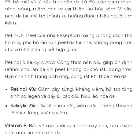
đổi bề mặt và tái cấu trúc nền da. Từ đó giúp giảm mụn,
căng bóng, mềm mịn và cải thiện lão hóa sớm. Vì vậy,
peel da tại nhà trở thành xu hướng được nhiều người tìm
kiếm.
Retin-Oil Peel của nhà Ekseption mang phong cách thế
hệ mới, phá bỏ rào cản peel da tại nhà, không bong tróc
nhờ cơ chế điều trị kết hợp giữa:
Retinol & Salicylic Acid. Công thức nền dầu giúp ổn định
retinol cho làn da khi peel không bị khô rát, bong tróc.
Hạn chế tình trạng kích ứng, bỏng rát khi thoa trên da.
Retinol 4%:
Giảm dày sừng, kháng viêm, hỗ trợ tăng
sinh collagen và đẩy lùi các dấu hiệu lão hóa da.
Salicylic 2%:
Tẩy tế bào chết, kiềm dầu, thông thoáng
lỗ chân lông, kháng viêm.
Vitamin E:
Bảo vệ mô khỏi quá trình oxy hóa, làm chậm
quá trình lão hóa trên da