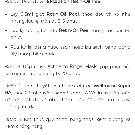
Bước 2: Peel da với
Ekseption Retin-Oil Peel
Lấy 0.5ml giọt
Retin-Oil Peel
, thoa đều và vỗ nhẹ
nhàng, lưu lại trên da 3-5 phút.
Lặp lại tương tự 1 lớp
Retin-Oil Peel
, lưu lại trên da 3-5
phút.
Rửa kỹ lại bằng nước sạch hoặc lau sạch bằng bông
tẩy trang thấm nước.
Bước 3: Đắp mask
Actiderm Biogel Mask
giúp phục hồi,
làm dịu da trong vòng 15-20 phút.
Bước 4: Thoa huyết thanh làm dịu da
Wellmaxx Super
HA
, thoa 0.5ml huyết thanh Super HA Wellmaxx lên toàn
bộ bề mặt da, vỗ nhẹ thẩm thấu đều để làm dịu và
dưỡng ẩm da.
Bước 5: Kết thúc quy trình bằng thoa kem dưỡng và
kem chống nắng.