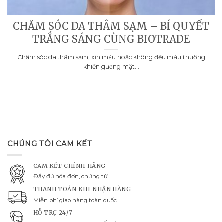
CHĂM SÓC DA THÂM SẠM – BÍ QUYẾT
TRẮNG SÁNG CÙNG BIOTRADE
Chăm sóc da thâm sạm, xỉn màu hoặc không đều màu thường
khiến gương mặt...
CHÚNG TÔI CAM KẾT
CAM KẾT CHÍNH HÃNG
Đầy đủ hóa đơn, chứng từ
THANH TOÁN KHI NHẬN HÀNG
Miễn phí giao hàng toàn quốc
HỖ TRỢ 24/7