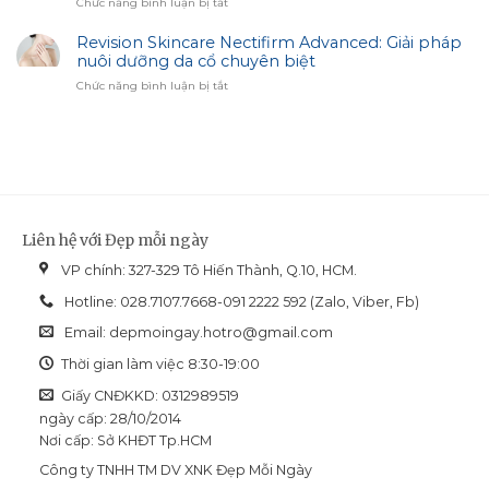
ở
Chức năng bình luận bị tắt
Image
Sáng
Biotrade
Skincare:
Cùng
Acnaut:
Revision Skincare Nectifirm Advanced: Giải pháp
Giải
Biotrade
Lựa
nuôi dưỡng da cổ chuyên biệt
Pháp
chọn
Hiệu
ở
Chức năng bình luận bị tắt
cho
Chỉnh
Revision
làn
Sắc
Skincare
da
Diện
Nectifirm
dầu
Advanced:
mụn
Giải
và
pháp
dễ
nuôi
bít
dưỡng
tắc
Liên hệ với Đẹp mỗi ngày
da
cổ
VP chính: 327-329 Tô Hiến Thành, Q.10, HCM.
chuyên
biệt
Hotline: 028.7107.7668-091 2222 592 (Zalo, Viber, Fb)
Email:
depmoingay.hotro@gmail.com
Thời gian làm việc 8:30-19:00
Giấy CNĐKKD: 0312989519
ngày cấp: 28/10/2014
Nơi cấp: Sở KHĐT Tp.HCM
Công ty TNHH TM DV XNK Đẹp Mỗi Ngày