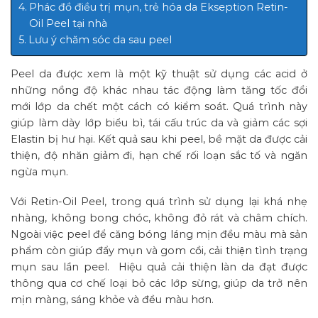
Phác đồ điều trị mụn, trẻ hóa da Ekseption Retin-
Oil Peel tại nhà
Lưu ý chăm sóc da sau peel
Peel da được xem là một kỹ thuật sử dụng các acid ở
những nồng độ khác nhau tác động làm tăng tốc đổi
mới lớp da chết một cách có kiểm soát. Quá trình này
giúp làm dày lớp biểu bì, tái cấu trúc da và giảm các sợi
Elastin bị hư hại. Kết quả sau khi peel, bề mặt da được cải
thiện, độ nhăn giảm đi, hạn chế rối loạn sắc tố và ngăn
ngừa mụn.
Với Retin-Oil Peel, trong quá trình sử dụng lại khá nhẹ
nhàng, không bong chóc, không đỏ rát và châm chích.
Ngoài việc peel để căng bóng láng mịn đều màu mà sản
phẩm còn giúp đẩy mụn và gom cồi, cải thiện tình trạng
mụn sau lần peel. Hiệu quả cải thiện làn da đạt được
thông qua cơ chế loại bỏ các lớp sừng, giúp da trở nên
mịn màng, sáng khỏe và đều màu hơn.