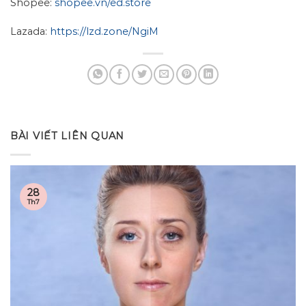
Shopee:
shopee.vn/ed.store
Lazada:
https://lzd.zone/NgiM
BÀI VIẾT LIÊN QUAN
28
Th7