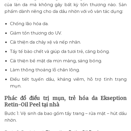
của làn da mà không gây bất kỳ tổn thương nào. Sản
phẩm dành riêng cho da dầu nhờn với vô vàn tác dụng:
Chống lão hóa da.
Giảm tổn thương do UV.
Cải thiện da chảy xệ và nếp nhăn.
Tẩy tế bào chết và giúp da tươi trẻ, căng bóng.
Cải thiện bề mặt da mịn màng, sáng bóng.
Làm thông thoáng lỗ chân lông.
Điều tiết tuyến dầu, kháng viêm, hỗ trợ tình trạng
mụn.
Phác đồ điều trị mụn, trẻ hóa da Ekseption
Retin-Oil Peel tại nhà
Bước 1: Vệ sinh da bao gồm tẩy trang – rửa mặt – hút dầu
nhờn.