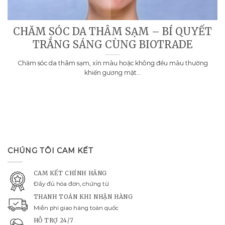
CHĂM SÓC DA THÂM SẠM – BÍ QUYẾT
TRẮNG SÁNG CÙNG BIOTRADE
Chăm sóc da thâm sạm, xỉn màu hoặc không đều màu thường
khiến gương mặt...
CHÚNG TÔI CAM KẾT
CAM KẾT CHÍNH HÃNG
Đầy đủ hóa đơn, chứng từ
THANH TOÁN KHI NHẬN HÀNG
Miễn phí giao hàng toàn quốc
HỖ TRỢ 24/7