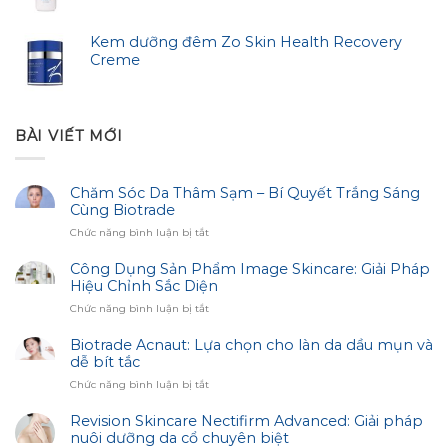
Kem dưỡng đêm Zo Skin Health Recovery
Creme
BÀI VIẾT MỚI
Chăm Sóc Da Thâm Sạm – Bí Quyết Trắng Sáng
Cùng Biotrade
ở
Chức năng bình luận bị tắt
Chăm
Sóc
Công Dụng Sản Phẩm Image Skincare: Giải Pháp
Da
Hiệu Chỉnh Sắc Diện
Thâm
ở
Chức năng bình luận bị tắt
Sạm
Công
–
Dụng
Biotrade Acnaut: Lựa chọn cho làn da dầu mụn và
Bí
Sản
dễ bít tắc
Quyết
Phẩm
Trắng
ở
Chức năng bình luận bị tắt
Image
Sáng
Biotrade
Skincare:
Cùng
Acnaut:
Revision Skincare Nectifirm Advanced: Giải pháp
Giải
Biotrade
Lựa
nuôi dưỡng da cổ chuyên biệt
Pháp
chọn