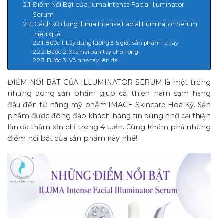
Điểm Nổi Bật của Iluma Intense Facial Illuminator
Serum
Cách sử dụng Iluma Intense Facial Illuminator Serum
hiệu quả
Bước 1: Lấy dung lượng 3-5 giọt sản phẩm ra tay
Bước 2: Xoa hai bàn tay cho nóng
Bước 3: Vỗ nhẹ tay lên da
ĐIỂM NỔI BẬT CỦA ILLUMINATOR SERUM là một trong
những dòng sản phẩm giúp cải thiện nám sạm hàng
đầu đến từ hãng mỹ phẩm IMAGE Skincare Hoa Kỳ. Sản
phẩm được đông đảo khách hàng tin dùng nhờ cải thiện
làn da thâm xỉn chỉ trong 4 tuần. Cùng khám phá những
điểm nổi bật của sản phẩm này nhé!