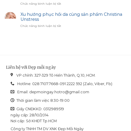
Hiệu
ở
Chức năng bình luận bị tắt
cho
Chỉnh
Revision
làn
Sắc
Skincare
Xu hướng phục hồi da cùng sản phẩm Christina
da
Diện
Nectifirm
Unstress
dầu
Advanced:
mụn
ở
Chức năng bình luận bị tắt
Giải
và
Xu
pháp
dễ
hướng
nuôi
bít
phục
dưỡng
tắc
hồi
da
da
cổ
cùng
chuyên
sản
biệt
phẩm
Liên hệ với Đẹp mỗi ngày
Christina
Unstress
VP chính: 327-329 Tô Hiến Thành, Q.10, HCM.
Hotline: 028.7107.7668-091 2222 592 (Zalo, Viber, Fb)
Email:
depmoingay.hotro@gmail.com
Thời gian làm việc 8:30-19:00
Giấy CNĐKKD: 0312989519
ngày cấp: 28/10/2014
Nơi cấp: Sở KHĐT Tp.HCM
Công ty TNHH TM DV XNK Đẹp Mỗi Ngày