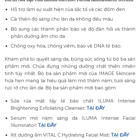
Hỗ trợ làm sự xuất hiện của sắc tố và các đốm đen
Cải thiện độ sáng cho làn da không đều màu
Bổ sung các thành phần bảo vệ độ đàn hồi và thành
phần dưỡng ẩm cho da
Chống oxy hóa, chống viêm, bảo vệ DNA tế bào.
Khám phá bí quyết sáng da, bừng sức sống từ bộ ba sản
phẩm mới. Chứa đựng những dưỡng chất thiên nhiên
tinh túy nhất. Bộ ba sản phẩm mới của IMAGE Skincare
hứa hẹn mang lại hiệu quả làm mờ thâm nám, tươi sáng
rực rỡ cho làn da. Bộ ba sản phẩm mới bao gồm:
Sữa rửa mặt tẩy tế bào chết ILUMA Intense
Brightening Exfoliating Cleanser
:
TẠI ĐÂY
Serum mờ nám sáng da ILUMA Intense Facial
Illuminator
:
TẠI ĐÂY
Xịt dưỡng ẩm VITAL C Hydrating Facial Mist
:
TẠI ĐÂY