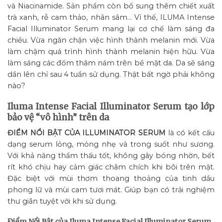
và Niacinamide. Sản phẩm còn bổ sung thêm chiết xuất
trà xanh, rễ cam thảo, nhân sâm… Vì thế, ILUMA Intense
Facial Illuminator Serum mang lại cơ chế làm sáng đa
chiều. Vừa ngăn chặn việc hình thành melanin mới. Vừa
làm chậm quá trình hình thành melanin hiện hữu. Vừa
làm sáng các đốm thâm nám trên bề mặt da. Da sẽ sáng
dần lên chỉ sau 4 tuần sử dụng. Thật bất ngờ phải không
nào?
Iluma Intense Facial Illuminator Serum tạo lớp
bảo vệ “vô hình” trên da
ĐIỂM NỔI BẬT CỦA ILLUMINATOR SERUM
là có kết cấu
dạng serum lỏng, mỏng nhẹ và trong suốt như sương.
Với khả năng thẩm thấu tốt, không gây bóng nhờn, bết
rít khó chịu hay cảm giác châm chích khi bôi trên mặt.
Đặc biệt với mùi thơm thoang thoảng của tinh dầu
phong lữ và mùi cam tươi mát. Giúp bạn có trải nghiệm
thư giãn tuyệt vời khi sử dụng.
Điểm Nổi Bật của Iluma Intense Facial Illuminator Serum