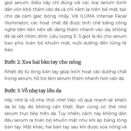
giọt serum. Điều này chỉ đúng với các loại serum bình
dân vốn khó thấm vào da và chỉ nằm lại trên bề mặt, tạo
cho da cảm giác bóng nhẫy. Với ILUMA Intense Facial
Illuminator, các hoạt chất đã được tinh chế bằng công
nghệ tiên tiến nên dễ dàng thấm nhanh vào da, không
để lại vết nhờn dính. Liều lượng 3- 5 giọt là đủ cho serum
bao phủ toàn bộ khuôn mặt, nuôi dưỡng đến từng tế
bào.
Bước 2: Xoa hai bàn tay cho nóng
Nhiệt độ từ lòng bàn tay giúp kích hoạt các dưỡng chất
trong serum, hỗ trợ làm serum thấm nhanh hơn vào da.
Bước 3: Vỗ nhẹ tay lên da
Hãy nhớ là vỗ nhẹ thôi nhé! Việc vỗ quá mạnh sẽ khiến
da bị tấy đỏ không cần thiết. Bạn cũng có thể nhỏ
serum trực tiếp trên da. Tuy nhiên, cách này không dàn
đều serum ra toàn bộ khuôn mặt như khi áp bằng lòng
bàn tay. Mặt khác, hai bàn tay sau khi được xoa nóng và