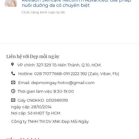
Revision Skincare Nectifirm Advanced: Giải pháp
Biotrade
Lựa
nuôi dưỡng da cổ chuyên biệt
Pháp
chọn
Hiệu
ở
Chức năng bình luận bị tắt
cho
Chỉnh
Revision
làn
Sắc
Skincare
da
Diện
Nectifirm
dầu
Advanced:
mụn
Giải
và
pháp
dễ
nuôi
bít
dưỡng
tắc
Liên hệ với Đẹp mỗi ngày
da
cổ
VP chính: 327-329 Tô Hiến Thành, Q.10, HCM.
chuyên
biệt
Hotline: 028.7107.7668-091 2222 592 (Zalo, Viber, Fb)
Email:
depmoingay.hotro@gmail.com
Thời gian làm việc 8:30-19:00
Giấy CNĐKKD: 0312989519
ngày cấp: 28/10/2014
Nơi cấp: Sở KHĐT Tp.HCM
Công ty TNHH TM DV XNK Đẹp Mỗi Ngày