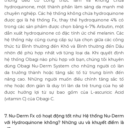
thống đều có công thức làm và không chứa
hydroquinone, một thành phần làm sáng da mạnh mẽ
chuyên nghiệp. Các hệ thống không chứa hydroquinone
được gọi là hệ thống Fx, thay thế hydroquinone 4% có
trong các sản phẩm được chọn bằng 4-7% Arbutin, một
dẫn xuất hydroquinone có đặc tính ức chế melanin. Các
hệ thống này cũng cung cấp sự lựa chọn giữa các công
thức từ Bình thường đến Khô và Bình thường đến Dầu
nhờn để phù hợp nhất với từng loại da. Khi quyết định
hệ thống Obagi nào phù hợp với bạn, chúng tôi khuyên
dùng Obagi Nu-Derm System cho những người có làn
da trưởng thành hoặc tăng sắc tố từ trung bình đến
nâng cao. Những người muốn điều chỉnh tăng sắc tố
nhẹ hoặc đơn giản là duy trì làn da trẻ trung của họ sẽ
được hưởng lợi từ sự bao gồm của L-ascuricic Acid
(vitamin C) của Obagi-C.
7. Nu-Derm Fx có hoạt động tốt như Hệ thống Nu-Derm
với Hydroquinone không? Những ưu và khuyết điểm là