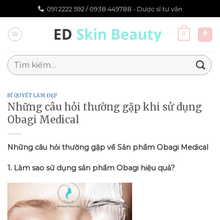
Chuyển
091 2222 592 /
0938 449788 - Dược sĩ tư vấn
đến
nội
0
dung
Tìm
kiếm:
BÍ QUYẾT LÀM ĐẸP
Những câu hỏi thường gặp khi sử dụng
Obagi Medical
Những câu hỏi thường gặp về Sản phẩm Obagi Medical
1. Làm sao sử dụng sản phẩm Obagi hiệu quả?