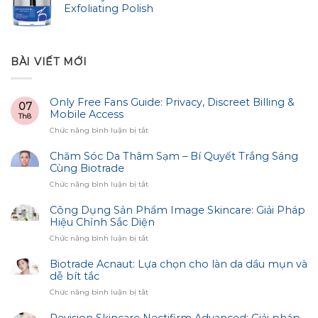
Exfoliating Polish
BÀI VIẾT MỚI
Only Free Fans Guide: Privacy, Discreet Billing &
07
Mobile Access
Th8
ở
Chức năng bình luận bị tắt
Only
Free
Chăm Sóc Da Thâm Sạm – Bí Quyết Trắng Sáng
Fans
Cùng Biotrade
Guide:
ở
Chức năng bình luận bị tắt
Privacy,
Chăm
Discreet
Sóc
Công Dụng Sản Phẩm Image Skincare: Giải Pháp
Billing
Da
Hiệu Chỉnh Sắc Diện
&
Thâm
Mobile
ở
Chức năng bình luận bị tắt
Sạm
Access
Công
–
Dụng
Biotrade Acnaut: Lựa chọn cho làn da dầu mụn và
Bí
Sản
dễ bít tắc
Quyết
Phẩm
Trắng
ở
Chức năng bình luận bị tắt
Image
Sáng
Biotrade
Skincare:
Cùng
Acnaut:
Giải