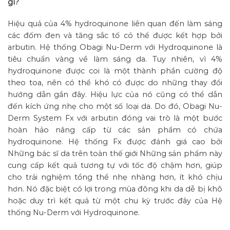
gì?
Hiệu quả của 4% hydroquinone liên quan đến làm sáng
các đốm đen và tăng sắc tố có thể được kết hợp bởi
arbutin. Hệ thống Obagi Nu-Derm với Hydroquinone là
tiêu chuẩn vàng về làm sáng da. Tuy nhiên, vì 4%
hydroquinone được coi là một thành phần cường độ
theo toa, nên có thể khó có được do những thay đổi
hướng dẫn gần đây. Hiệu lực của nó cũng có thể dẫn
đến kích ứng nhẹ cho một số loại da. Do đó, Obagi Nu-
Derm System Fx với arbutin đóng vai trò là một bước
hoàn hảo nâng cấp từ các sản phẩm có chứa
hydroquinone. Hệ thống Fx được đánh giá cao bởi
Những bác sĩ da trên toàn thế giới Những sản phẩm này
cung cấp kết quả tương tự với tốc độ chậm hơn, giúp
cho trải nghiệm tổng thể nhẹ nhàng hơn, ít khó chịu
hơn. Nó đặc biệt có lợi trong mùa đông khi da dễ bị khô
hoặc duy trì kết quả từ một chu kỳ trước đây của Hệ
thống Nu-Derm với Hydroquinone.