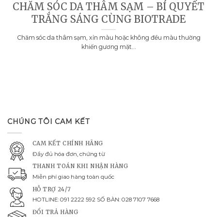
CHĂM SÓC DA THÂM SẠM – BÍ QUYẾT
TRẮNG SÁNG CÙNG BIOTRADE
Chăm sóc da thâm sạm, xỉn màu hoặc không đều màu thường
khiến gương mặt...
CHÚNG TÔI CAM KẾT
CAM KẾT CHÍNH HÃNG
Đầy đủ hóa đơn, chứng từ
THANH TOÁN KHI NHẬN HÀNG
Miễn phí giao hàng toàn quốc
HỖ TRỢ 24/7
HOTLINE: 091 2222 592 SỐ BÀN: 028 7107 7668
ĐỔI TRẢ HÀNG