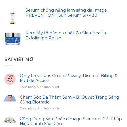
Serum chống nắng làm sáng da Image
PREVENTION+ Sun Serum SPF 30
Kem tẩy tế bào da chết Zo Skin Health
Exfoliating Polish
BÀI VIẾT MỚI
Only Free Fans Guide: Privacy, Discreet Billing &
07
Mobile Access
Th8
ở
Chức năng bình luận bị tắt
Only
Free
Chăm Sóc Da Thâm Sạm – Bí Quyết Trắng Sáng
Fans
Cùng Biotrade
Guide:
ở
Chức năng bình luận bị tắt
Privacy,
Chăm
Discreet
Sóc
Công Dụng Sản Phẩm Image Skincare: Giải Pháp
Billing
Da
Hiệu Chỉnh Sắc Diện
&
Thâm