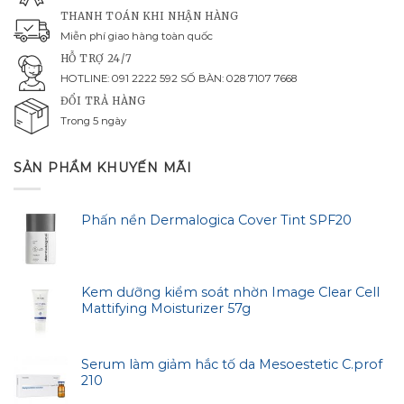
THANH TOÁN KHI NHẬN HÀNG
Miễn phí giao hàng toàn quốc
HỖ TRỢ 24/7
HOTLINE: 091 2222 592 SỐ BÀN: 028 7107 7668
ĐỔI TRẢ HÀNG
Trong 5 ngày
SẢN PHẨM KHUYẾN MÃI
Phấn nền Dermalogica Cover Tint SPF20
Kem dưỡng kiểm soát nhờn Image Clear Cell
Mattifying Moisturizer 57g
Serum làm giảm hắc tố da Mesoestetic C.prof
210