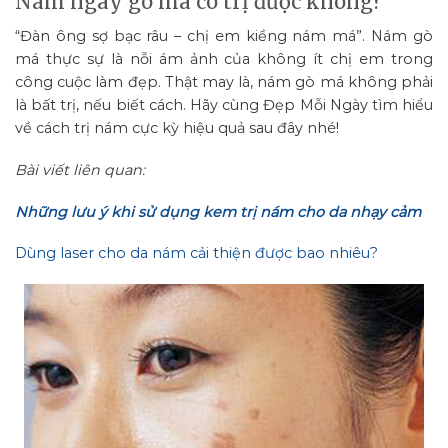
Nám ngay gò má có trị được không?
“Đàn ông sợ bạc râu – chị em kiềng nám má”. Nám gò
má thực sự là nỗi ám ảnh của không ít chị em trong
công cuộc làm đẹp. Thật may là, nám gò má không phải
là bất trị, nếu biết cách. Hãy cùng Đẹp Mỗi Ngày tìm hiểu
về cách trị nám cực kỳ hiệu quả sau đây nhé!
Bài viết liên quan:
Những lưu ý khi sử dụng kem trị nám cho da nhạy cảm
Dùng laser cho da nám cải thiện được bao nhiêu?