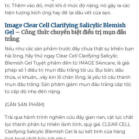
trị. Thêm vào đó, một khi ở mức độ nặng, nó gây ra các
hiện tượng kích ứng hay để lại dấu vết của sẹo.
Image Clear Cell Clarifying Salicylic Blemish
Gel
– Công thức chuyên biệt điều trị mụn đầu
trắng
Nếu như các sản phẩm trước đây chưa thật sự khiến bạn
hài lòng, hãy thử ngay Clear Cell Clarifying Salicylic
Blemish Gel Tuyệt phẩm đến từ IMAGE Skincare, là giải
pháp số 1 điều trị mụn đầu trắng tối ưu. Bụi bẩn, dầu
thừa, vi khuẩn,…vây kín lỗ chân lông, là yếu tố cấu thành
mụn đầu trắng. Sản phẩm giảm mụn đầu trắng cấp tốc
từ cấp độ nhẹ đến nặng.
(GẮN SẢN PHẨM)
Trải qua hành trình nghiên cứu đầy gian nan, cật lực chắt
lọc thành phần tự nhiên lành tính, quý giá. CLEAR CELL
Clarifying Salicylic Blemish Gel là sự kết tinh của hàng
loạt hoạt chất hữu ích như: