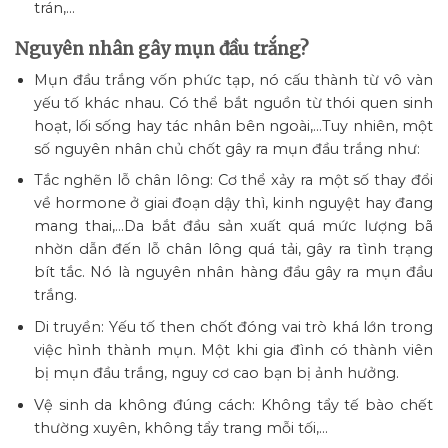
trán,…
Nguyên nhân gây mụn đầu trắng?
Mụn đầu trắng vốn phức tạp, nó cấu thành từ vô vàn
yếu tố khác nhau. Có thể bắt nguồn từ thói quen sinh
hoạt, lối sống hay tác nhân bên ngoài,…Tuy nhiên, một
số nguyên nhân chủ chốt gây ra mụn đầu trắng như:
Tắc nghẽn lỗ chân lông: Cơ thể xảy ra một số thay đổi
về hormone ở giai đoạn dậy thì, kinh nguyệt hay đang
mang thai,…Da bắt đầu sản xuất quá mức lượng bã
nhờn dẫn đến lỗ chân lông quá tải, gây ra tình trạng
bít tắc. Nó là nguyên nhân hàng đầu gây ra mụn đầu
trắng.
Di truyền: Yếu tố then chốt đóng vai trò khá lớn trong
việc hình thành mụn. Một khi gia đình có thành viên
bị mụn đầu trắng, nguy cơ cao bạn bị ảnh hưởng.
Vệ sinh da không đúng cách: Không tẩy tế bào chết
thường xuyên, không tẩy trang mỗi tối,…