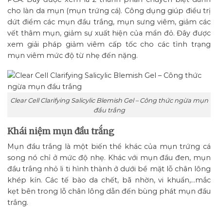
cho làn da mụn (mụn trứng cá). Công dụng giúp điều trị
dứt điểm các mụn đầu trắng, mụn sưng viêm, giảm các
vết thâm mụn, giảm sự xuất hiện của mẩn đỏ. Đây được
xem giải pháp giảm viêm cấp tốc cho các tình trạng
mụn viêm mức độ từ nhẹ đến nặng.
Clear Cell Clarifying Salicylic Blemish Gel – Công thức ngừa mụn
đầu trắng
Khái niệm mụn đầu trắng
Mụn đầu trắng là một biến thể khác của mụn trứng cá
song nó chỉ ở mức độ nhẹ. Khác với mụn đầu đen, mụn
đầu trắng nhỏ li ti hình thành ở dưới bề mặt lỗ chân lông
khép kín. Các tế bào da chết, bã nhờn, vi khuẩn,…mắc
kẹt bên trong lỗ chân lông dẫn đến bùng phát mụn đầu
trắng.