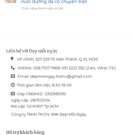
nuôi dưỡng da cổ chuyên biệt
Pháp
chọn
Hiệu
ở
Chức năng bình luận bị tắt
cho
Chỉnh
Revision
làn
Sắc
Skincare
da
Diện
Nectifirm
dầu
Advanced:
mụn
Giải
và
pháp
dễ
nuôi
bít
dưỡng
tắc
Liên hệ với Đẹp mỗi ngày
da
cổ
VP chính: 327-329 Tô Hiến Thành, Q.10, HCM.
chuyên
biệt
Hotline: 028.7107.7668-091 2222 592 (Zalo, Viber, Fb)
Email:
depmoingay.hotro@gmail.com
Thời gian làm việc 8:30-19:00
Giấy CNĐKKD: 0312989519
ngày cấp: 28/10/2014
Nơi cấp: Sở KHĐT Tp.HCM
Công ty TNHH TM DV XNK Đẹp Mỗi Ngày
Hỗ trợ khách hàng