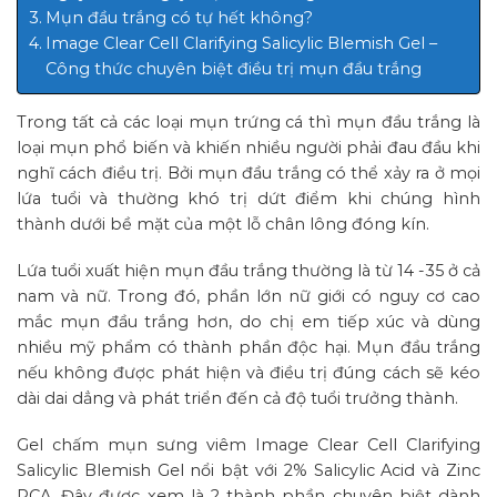
Mụn đầu trắng có tự hết không?
Image Clear Cell Clarifying Salicylic Blemish Gel –
Công thức chuyên biệt điều trị mụn đầu trắng
Trong tất cả các loại mụn trứng cá thì mụn đầu trắng là
loại mụn phổ biến và khiến nhiều người phải đau đầu khi
nghĩ cách điều trị. Bởi mụn đầu trắng có thể xảy ra ở mọi
lứa tuổi và thường khó trị dứt điểm khi chúng hình
thành dưới bề mặt của một lỗ chân lông đóng kín.
Lứa tuổi xuất hiện mụn đầu trắng thường là từ 14 -35 ở cả
nam và nữ. Trong đó, phần lớn nữ giới có nguy cơ cao
mắc mụn đầu trắng hơn, do chị em tiếp xúc và dùng
nhiều mỹ phẩm có thành phần độc hại. Mụn đầu trắng
nếu không được phát hiện và điều trị đúng cách sẽ kéo
dài dai dẳng và phát triển đến cả độ tuổi trưởng thành.
Gel chấm mụn sưng viêm Image Clear Cell Clarifying
Salicylic Blemish Gel nổi bật với 2% Salicylic Acid và Zinc
PCA. Đây được xem là 2 thành phần chuyên biệt dành