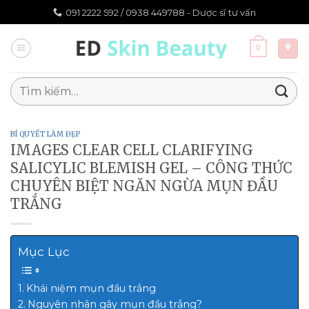
Chuyển
091 2222 592 /
0938 449788 - Dược sĩ tư vấn
đến
nội
0
dung
Tìm
kiếm:
BÍ QUYẾT LÀM ĐẸP
IMAGES CLEAR CELL CLARIFYING
SALICYLIC BLEMISH GEL – CÔNG THỨC
CHUYÊN BIỆT NGĂN NGỪA MỤN ĐẦU
TRẮNG
Mục Lục
Khái niệm mụn đầu trắng
Nguyên nhân gây mụn đầu trắng?