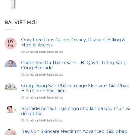
BÀI VIẾT MỚI
Only Free Fans Guide: Privacy, Discreet Billing &
07
Mobile Access
Th8
ở
Chức năng bình luận bị tắt
Only
Free
Chăm Sóc Da Thâm Sạm – Bí Quyết Trắng Sáng
Fans
Cùng Biotrade
Guide:
ở
Chức năng bình luận bị tắt
Privacy,
Chăm
Discreet
Sóc
Công Dụng Sản Phẩm Image Skincare: Giải Pháp
Billing
Da
Hiệu Chỉnh Sắc Diện
&
Thâm
Mobile
ở
Chức năng bình luận bị tắt
Sạm
Access
Công
–
Dụng
Biotrade Acnaut: Lựa chọn cho làn da dầu mụn và
Bí
Sản
dễ bít tắc
Quyết
Phẩm
Trắng
ở
Chức năng bình luận bị tắt
Image
Sáng
Biotrade
Skincare:
Cùng
Acnaut:
Revision Skincare Nectifirm Advanced: Giải pháp
Giải
Biotrade
Lựa