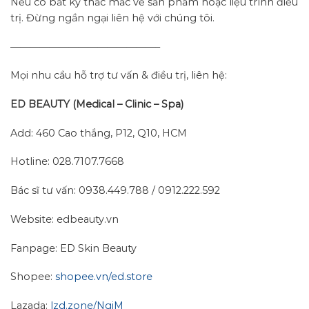
Nếu có bất kỳ thắc mắc về sản phẩm hoặc liệu trình điều
trị. Đừng ngần ngại liên hệ với chúng tôi.
———————————————–
Mọi nhu cầu hỗ trợ tư vấn & điều trị, liên hệ:
ED BEAUTY (Medical – Clinic – Spa)
Add: 460 Cao thắng, P12, Q10, HCM
Hotline: 028.7107.7668
Bác sĩ tư vấn: 0938.449.788 / 0912.222.592
Website: edbeauty.vn
Fanpage: ED Skin Beauty
Shopee:
shopee.vn/ed.store
Lazada:
lzd.zone/NgiM