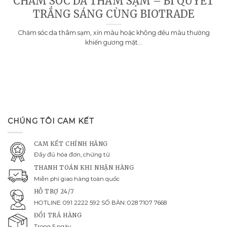
CHĂM SÓC DA THÂM SẠM – BÍ QUYẾT
TRẮNG SÁNG CÙNG BIOTRADE
Chăm sóc da thâm sạm, xỉn màu hoặc không đều màu thường
khiến gương mặt...
CHÚNG TÔI CAM KẾT
CAM KẾT CHÍNH HÃNG
Đầy đủ hóa đơn, chứng từ
THANH TOÁN KHI NHẬN HÀNG
Miễn phí giao hàng toàn quốc
HỖ TRỢ 24/7
HOTLINE: 091 2222 592 SỐ BÀN: 028 7107 7668
ĐỔI TRẢ HÀNG
Trong 5 ngày