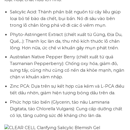
Salicylic Acid: Thành phần bắt nguồn từ cây liễu giúp
loại bỏ tế bào da chết, bụi bẩn. Nó đi sâu vào bên
trong lỗ chân lông phá vỡ đi các ổ viêm mụn.
Phyto-Astringent Extract (chiết xuất từ Gừng, Địa Du,
Quế,…): Thanh lọc làn da, thu nhỏ kích thước lỗ chân
lông. Hơn nữa, ức chế vi khuẩn gây mụn phát triển.
Australian Native Pepper Berry (chiết xuất từ quả
Tasmanian Pepperberry): Chống oxy hóa, giảm đỏ,
sưng tấy, cũng như củng cố nền da khỏe mạnh, ngăn
chặn vi khuẩn xâm nhập.
Zinc PCA: Dựa trên sự kết hợp của kẽm và L-PCA điều
tiết dầu nhờn, giảm hiện tượng bóng dầu trên da.
Phức hợp tảo biển (Glycerin, tảo nâu Laminaria
Digitata, tảo Chlorella Vulgaris): Cung cấp dưỡng chất
có lợi, tăng cường sức đề kháng cho làn da.