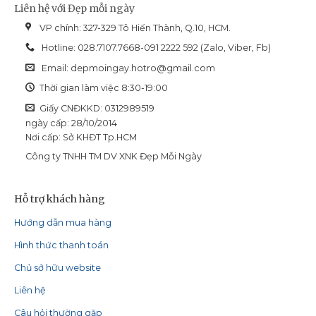
Liên hệ với Đẹp mỗi ngày
Christina
Unstress
VP chính: 327-329 Tô Hiến Thành, Q.10, HCM.
Hotline: 028.7107.7668-091 2222 592 (Zalo, Viber, Fb)
Email:
depmoingay.hotro@gmail.com
Thời gian làm việc 8:30-19:00
Giấy CNĐKKD: 0312989519
ngày cấp: 28/10/2014
Nơi cấp: Sở KHĐT Tp.HCM
Công ty TNHH TM DV XNK Đẹp Mỗi Ngày
Hỗ trợ khách hàng
Hướng dẫn mua hàng
Hình thức thanh toán
Chủ sở hữu website
Liên hệ
Câu hỏi thường gặp