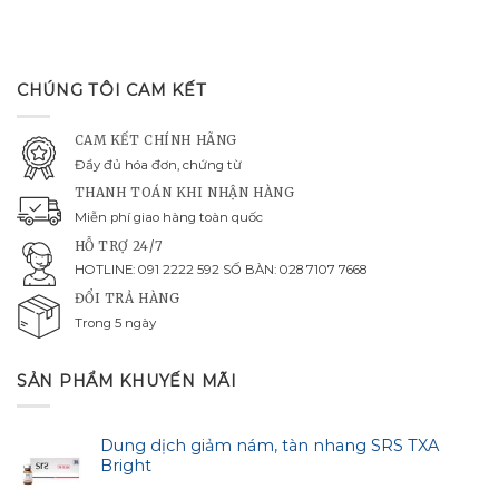
CHÚNG TÔI CAM KẾT
CAM KẾT CHÍNH HÃNG
Đầy đủ hóa đơn, chứng từ
THANH TOÁN KHI NHẬN HÀNG
Miễn phí giao hàng toàn quốc
HỖ TRỢ 24/7
HOTLINE: 091 2222 592 SỐ BÀN: 028 7107 7668
ĐỔI TRẢ HÀNG
Trong 5 ngày
SẢN PHẨM KHUYẾN MÃI
Dung dịch giảm nám, tàn nhang SRS TXA
Bright