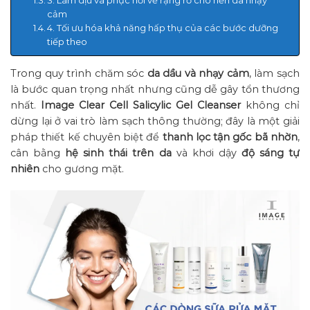
cảm
4. Tối ưu hóa khả năng hấp thụ của các bước dưỡng
tiếp theo
Trong quy trình chăm sóc
da dầu và nhạy cảm
, làm sạch
là bước quan trọng nhất nhưng cũng dễ gây tổn thương
nhất.
Image Clear Cell Salicylic Gel Cleanser
không chỉ
dừng lại ở vai trò làm sạch thông thường; đây là một giải
pháp thiết kế chuyên biệt để
thanh lọc tận gốc bã nhờn
,
cân bằng
hệ sinh thái trên da
và khơi dậy
độ sáng tự
nhiên
cho gương mặt.