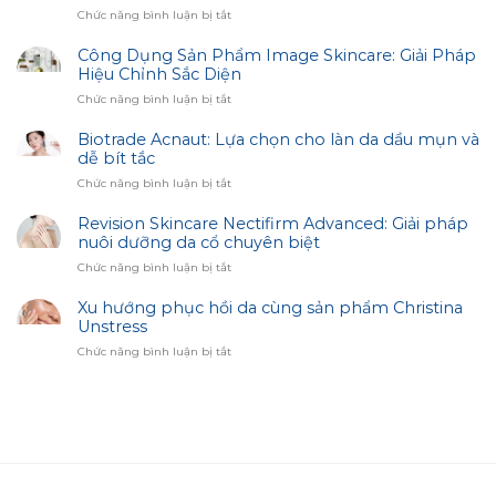
ở
Chức năng bình luận bị tắt
Chăm
Sóc
Công Dụng Sản Phẩm Image Skincare: Giải Pháp
Da
Hiệu Chỉnh Sắc Diện
Thâm
ở
Chức năng bình luận bị tắt
Sạm
Công
–
Dụng
Biotrade Acnaut: Lựa chọn cho làn da dầu mụn và
Bí
Sản
dễ bít tắc
Quyết
Phẩm
Trắng
ở
Chức năng bình luận bị tắt
Image
Sáng
Biotrade
Skincare:
Cùng
Acnaut:
Revision Skincare Nectifirm Advanced: Giải pháp
Giải
Biotrade
Lựa
nuôi dưỡng da cổ chuyên biệt
Pháp
chọn
Hiệu
ở
Chức năng bình luận bị tắt
cho
Chỉnh
Revision
làn
Sắc
Skincare
Xu hướng phục hồi da cùng sản phẩm Christina
da
Diện
Nectifirm
Unstress
dầu
Advanced:
mụn
ở
Chức năng bình luận bị tắt
Giải
và
Xu
pháp
dễ
hướng
nuôi
bít
phục
dưỡng
tắc
hồi
da
da
cổ
cùng
chuyên
sản
biệt
phẩm