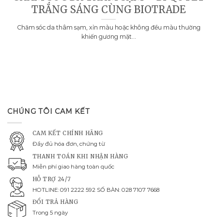
TRẮNG SÁNG CÙNG BIOTRADE
Chăm sóc da thâm sạm, xỉn màu hoặc không đều màu thường
khiến gương mặt...
CHÚNG TÔI CAM KẾT
CAM KẾT CHÍNH HÃNG
Đầy đủ hóa đơn, chứng từ
THANH TOÁN KHI NHẬN HÀNG
Miễn phí giao hàng toàn quốc
HỖ TRỢ 24/7
HOTLINE: 091 2222 592 SỐ BÀN: 028 7107 7668
ĐỔI TRẢ HÀNG
Trong 5 ngày