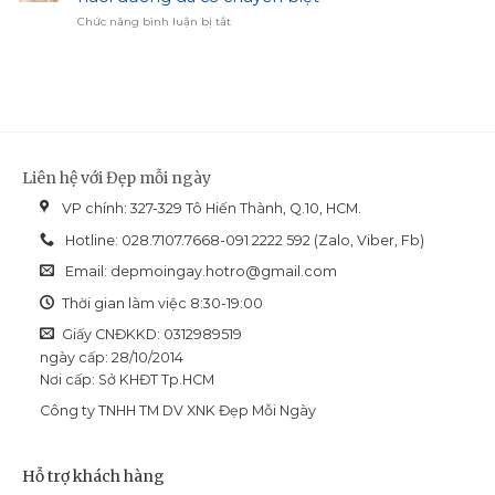
chọn
Hiệu
ở
Chức năng bình luận bị tắt
cho
Chỉnh
Revision
làn
Sắc
Skincare
da
Diện
Nectifirm
dầu
Advanced:
mụn
Giải
và
pháp
dễ
nuôi
bít
dưỡng
tắc
Liên hệ với Đẹp mỗi ngày
da
cổ
VP chính: 327-329 Tô Hiến Thành, Q.10, HCM.
chuyên
biệt
Hotline: 028.7107.7668-091 2222 592 (Zalo, Viber, Fb)
Email:
depmoingay.hotro@gmail.com
Thời gian làm việc 8:30-19:00
Giấy CNĐKKD: 0312989519
ngày cấp: 28/10/2014
Nơi cấp: Sở KHĐT Tp.HCM
Công ty TNHH TM DV XNK Đẹp Mỗi Ngày
Hỗ trợ khách hàng