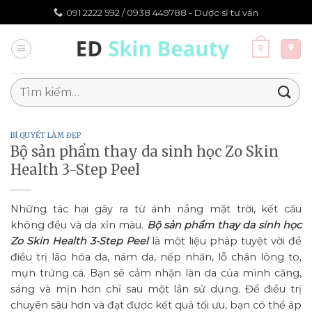
Chuyển
091 2222 592 /
0938 449788 - Dược sĩ tư vấn
đến
nội
0
dung
Tìm
kiếm:
BÍ QUYẾT LÀM ĐẸP
Bộ sản phẩm thay da sinh học Zo Skin
Health 3-Step Peel
Những tác hại gây ra từ ánh nắng mặt trời, kết cấu
không đều và da xỉn màu.
Bộ sản phẩm thay da sinh học
Zo Skin Health 3-Step Peel
là một liệu pháp tuyệt vời để
điều trị lão hóa da, nám da, nếp nhăn, lỗ chân lông to,
mụn trứng cá. Bạn sẽ cảm nhận làn da của mình căng,
sáng và mịn hơn chỉ sau một lần sử dụng. Để điều trị
chuyên sâu hơn và đạt được kết quả tối ưu, bạn có thể áp