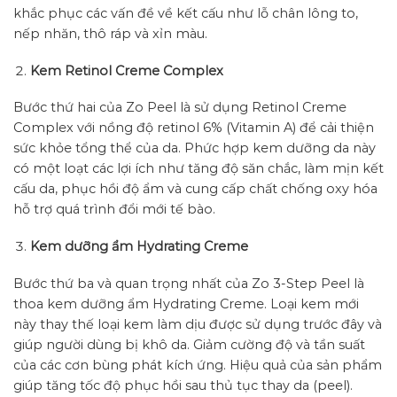
khắc phục các vấn đề về kết cấu như lỗ chân lông to,
nếp nhăn, thô ráp và xỉn màu.
Kem Retinol Creme Complex
Bước thứ hai của Zo Peel là sử dụng Retinol Creme
Complex với nồng độ retinol 6% (Vitamin A) để cải thiện
sức khỏe tổng thể của da. Phức hợp kem dưỡng da này
có một loạt các lợi ích như tăng độ săn chắc, làm mịn kết
cấu da, phục hồi độ ẩm và cung cấp chất chống oxy hóa
hỗ trợ quá trình đổi mới tế bào.
Kem dưỡng ẩm Hydrating Creme
Bước thứ ba và quan trọng nhất của Zo 3-Step Peel là
thoa kem dưỡng ẩm Hydrating Creme. Loại kem mới
này thay thế loại kem làm dịu được sử dụng trước đây và
giúp người dùng bị khô da. Giảm cường độ và tần suất
của các cơn bùng phát kích ứng. Hiệu quả của sản phẩm
giúp tăng tốc độ phục hồi sau thủ tục thay da (peel).