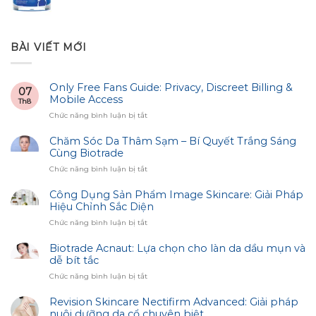
BÀI VIẾT MỚI
Only Free Fans Guide: Privacy, Discreet Billing &
07
Mobile Access
Th8
ở
Chức năng bình luận bị tắt
Only
Free
Chăm Sóc Da Thâm Sạm – Bí Quyết Trắng Sáng
Fans
Cùng Biotrade
Guide:
ở
Chức năng bình luận bị tắt
Privacy,
Chăm
Discreet
Sóc
Công Dụng Sản Phẩm Image Skincare: Giải Pháp
Billing
Da
Hiệu Chỉnh Sắc Diện
&
Thâm
Mobile
ở
Chức năng bình luận bị tắt
Sạm
Access
Công
–
Dụng
Biotrade Acnaut: Lựa chọn cho làn da dầu mụn và
Bí
Sản
dễ bít tắc
Quyết
Phẩm
Trắng
ở
Chức năng bình luận bị tắt
Image
Sáng
Biotrade
Skincare:
Cùng
Acnaut:
Revision Skincare Nectifirm Advanced: Giải pháp
Giải
Biotrade
Lựa
nuôi dưỡng da cổ chuyên biệt
Pháp