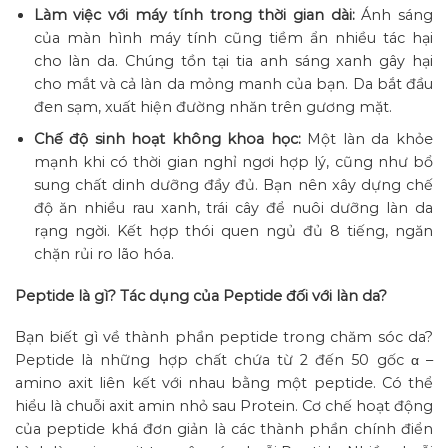
Làm việc với máy tính trong thời gian dài:
Ánh sáng
của màn hình máy tính cũng tiềm ẩn nhiều tác hại
cho làn da. Chúng tồn tại tia anh sáng xanh gây hại
cho mắt và cả làn da mỏng manh của bạn. Da bắt đầu
đen sạm, xuất hiện đường nhăn trên gương mặt.
Chế độ sinh hoạt không khoa học:
Một làn da khỏe
mạnh khi có thời gian nghỉ ngơi hợp lý, cũng như bổ
sung chất dinh dưỡng đầy đủ. Bạn nên xây dựng chế
độ ăn nhiều rau xanh, trái cây để nuôi dưỡng làn da
rạng ngời. Kết hợp thói quen ngủ đủ 8 tiếng, ngăn
chặn rủi ro lão hóa.
Peptide là gì? Tác dụng của Peptide đối với làn da?
Bạn biết gì về thành phần peptide trong chăm sóc da?
Peptide là những hợp chất chứa từ 2 đến 50 gốc α –
amino axit liên kết với nhau bằng một peptide. Có thể
hiểu là chuỗi axit amin nhỏ sau Protein. Cơ chế hoạt động
của peptide khá đơn giản là các thành phần chính điển