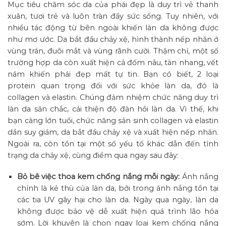
Mục tiêu chăm sóc da của phái đẹp là duy trì vẻ thanh
xuân, tươi trẻ và luôn tràn đầy sức sống. Tuy nhiên, với
nhiều tác động từ bên ngoài khiến làn da không được
như mơ ước. Da bắt đầu chảy xệ, hình thành nếp nhăn ở
vùng trán, đuôi mắt và vùng rãnh cười. Thậm chí, một số
trường hợp da còn xuất hiện cả đốm nâu, tàn nhang, vết
nám khiến phái đẹp mất tự tin. Bạn có biết, 2 loại
protein quan trọng đối với sức khỏe làn da, đó là
collagen và elastin. Chúng đảm nhiệm chức năng duy trì
làn da săn chắc, cải thiện độ đàn hồi làn da. Vì thế, khi
bạn càng lớn tuổi, chức năng sản sinh collagen và elastin
dần suy giảm, da bắt đầu chảy xệ và xuất hiện nếp nhăn.
Ngoài ra, còn tồn tại một số yếu tố khác dẫn đến tình
trạng da chảy xệ, cùng điểm qua ngay sau đây:
Bỏ bê việc thoa kem chống nắng mỗi ngày:
Ánh nắng
chính là kẻ thù của làn da, bởi trong ánh nắng tồn tại
các tia UV gây hại cho làn da. Ngày qua ngày, làn da
không được bảo vệ dễ xuất hiện quá trình lão hóa
sớm. Lời khuyên là chọn ngay loại kem chống nắng