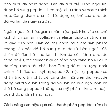
bào dưới da hoạt động. Làn da tươi trẻ, rạng ngời khi
được bổ sung peptide theo một chu trình skincare thích
hợp. Cùng khám phá các tác dụng cụ thể của peptide
đối với làn da ngay sau đây:
Ngăn ngừa lão hóa, giảm nhăn hiệu quả: Nhờ vào cơ chế
kích thích sản sinh collagen và elastin giúp da căng mịn
và đầy đặn hơn. Bạn có thể chọn mua các sản phẩm
chống lão hóa để bổ sung peptide từ bên ngoài. Cải
thiện độ đàn hồi cho làn da: Khi da có lượng peptide
càng nhiều, các collagen được tổng hợp càng nhiều giúp
da càng thêm săn chắc hơn. Trong đó quan trọng nhất
chính là trifluoroacetyl-tripeptide-2, một loại peptide có
khả năng giảm chảy xệ, tăng đàn hồi trên da. Peptide
đóng vai trò quan trọng đối với làn da của bạn, bạn có
thể bổ sung peptide thông qua mỹ phẩm skincare hoặc
qua thực phẩm hàng ngày.
Cách nâng cao hiệu quả của thành phần peptide trên da