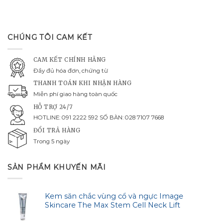
CHÚNG TÔI CAM KẾT
CAM KẾT CHÍNH HÃNG
Đầy đủ hóa đơn, chứng từ
THANH TOÁN KHI NHẬN HÀNG
Miễn phí giao hàng toàn quốc
HỖ TRỢ 24/7
HOTLINE: 091 2222 592 SỐ BÀN: 028 7107 7668
ĐỔI TRẢ HÀNG
Trong 5 ngày
SẢN PHẨM KHUYẾN MÃI
Kem săn chắc vùng cổ và ngực Image
Skincare The Max Stem Cell Neck Lift