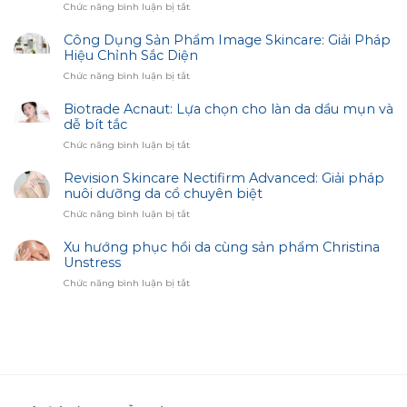
ở
Chức năng bình luận bị tắt
Chăm
Sóc
Công Dụng Sản Phẩm Image Skincare: Giải Pháp
Da
Hiệu Chỉnh Sắc Diện
Thâm
ở
Chức năng bình luận bị tắt
Sạm
Công
–
Dụng
Biotrade Acnaut: Lựa chọn cho làn da dầu mụn và
Bí
Sản
dễ bít tắc
Quyết
Phẩm
Trắng
ở
Chức năng bình luận bị tắt
Image
Sáng
Biotrade
Skincare:
Cùng
Acnaut:
Revision Skincare Nectifirm Advanced: Giải pháp
Giải
Biotrade
Lựa
nuôi dưỡng da cổ chuyên biệt
Pháp
chọn
Hiệu
ở
Chức năng bình luận bị tắt
cho
Chỉnh
Revision
làn
Sắc
Skincare
Xu hướng phục hồi da cùng sản phẩm Christina
da
Diện
Nectifirm
Unstress
dầu
Advanced:
mụn
ở
Chức năng bình luận bị tắt
Giải
và
Xu
pháp
dễ
hướng
nuôi
bít
phục
dưỡng
tắc
hồi
da
da
cổ
cùng
chuyên
sản
biệt
phẩm