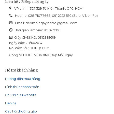
Liên hệ với Đẹp mỗi ngày
Christina
Unstress
VP chính: 327-329 Tô Hiến Thành, Q.10, HCM.
Hotline: 028.7107.7668-091 2222 592 (Zalo, Viber, Fb)
Email:
depmoingay.hotro@gmail.com
Thời gian làm việc 8:30-19:00
Giấy CNĐKKD: 0312989519
ngày cấp: 28/10/2014
Nơi cấp: Sở KHĐT Tp.HCM
Công ty TNHH TM DV XNK Đẹp Mỗi Ngày
Hỗ trợ khách hàng
Hướng dẫn mua hàng
Hình thức thanh toán
Chủ sở hữu website
Liên hệ
Câu hỏi thường gặp