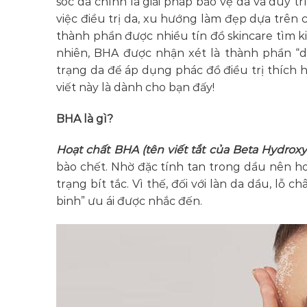
sóc da chính là giải pháp bảo vệ da và duy t
việc điều trị da, xu hướng làm đẹp dựa trên
thành phần được nhiều tín đồ skincare tìm k
nhiên, BHA được nhận xét là thành phần “d
trạng da để áp dụng phác đồ điều trị thích
viết này là dành cho bạn đấy!
BHA là gì?
Hoạt chất BHA (tên viết tắt của Beta Hydroxy
bào chết. Nhờ đặc tính tan trong dầu nên ho
trạng bít tắc. Vì thế, đối với làn da dầu, lỗ
binh” ưu ái được nhắc đến.