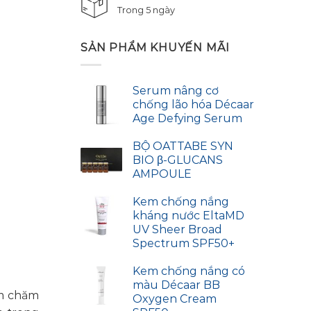
Trong 5 ngày
SẢN PHẨM KHUYẾN MÃI
Serum nâng cơ
chống lão hóa Décaar
Age Defying Serum
BỘ OATTABE SYN
BIO β-GLUCANS
AMPOULE
Kem chống nắng
kháng nước EltaMD
UV Sheer Broad
Spectrum SPF50+
Kem chống nắng có
màu Décaar BB
ẩm chăm
Oxygen Cream