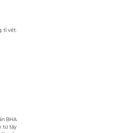
chuyên
biệt
tì vết.
hần BHA
 từ tẩy