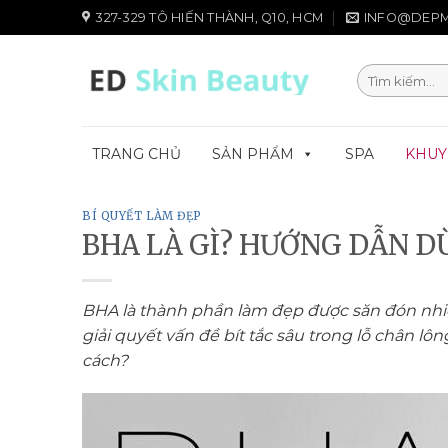
Chuyển
327-329 TÔ HIẾN THÀNH, Q10, HCM
INFO@DEPM
đến
nội
Tìm
dung
kiếm:
TRANG CHỦ
SẢN PHẨM
SPA
KHUY
BÍ QUYẾT LÀM ĐẸP
BHA LÀ GÌ? HƯỚNG DẪN 
BHA là thành phần làm đẹp được săn đón nhiề
giải quyết vấn đề bít tắc sâu trong lỗ chân
cách?