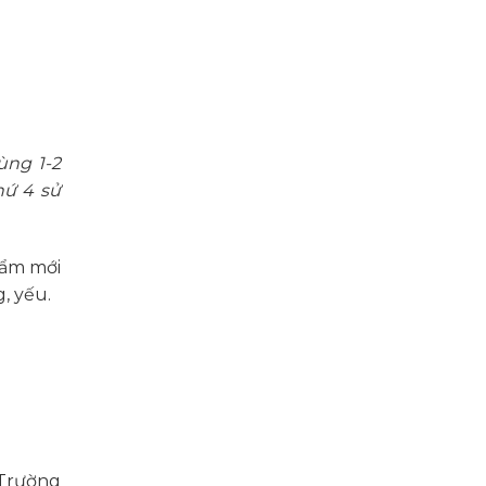
ùng 1-2
hứ 4 sử
hẩm mới
, yếu.
 Trường