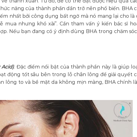
rì vẻ thanh xuân. Từ đó, để có thể đạt được hiệu quả ca
 chức năng của thành phần dần trở nên phổ biến. BHA c
iếm nhất bởi công dụng bất ngờ mà nó mang lại cho là 
ễ mua nhưng khó xài”. Cần tham vấn ý kiến bác sĩ ho
 hợp. Nếu bạn đang có ý định dùng BHA trong chăm sóc 
 Acid)
. Đặc điểm nổi bật của thành phần này là giúp loạ
ạt động tốt sâu bên trong lỗ chân lông để giải quyết c
 chân lông to và bề mặt da không mịn màng, BHA chính là