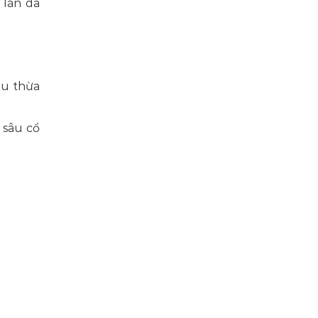
 làn da
ầu thừa
 sâu cổ