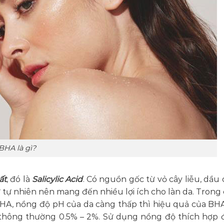
BHA là gì?
ất
, đó là
Salicylic Acid
. Có nguồn gốc từ vỏ cây liễu, dầu 
tự nhiên nên mang đến nhiều lợi ích cho làn da. Trong 
BHA, nồng độ pH của da càng thấp thì hiệu quả của B
A thông thường 0.5% – 2%. Sử dụng nồng độ thích hợp