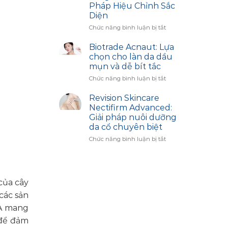
Thâm
Access
Pháp Hiệu Chỉnh Sắc
Sạm
Diện
–
Bí
ở
Chức năng bình luận bị tắt
Quyết
Công
Trắng
Dụng
Biotrade Acnaut: Lựa
Sáng
Sản
chọn cho làn da dầu
Cùng
Phẩm
mụn và dễ bít tắc
Biotrade
Image
ở
Chức năng bình luận bị tắt
Skincare:
Biotrade
Giải
Acnaut:
Pháp
Revision Skincare
Lựa
Hiệu
Nectifirm Advanced:
chọn
Chỉnh
Giải pháp nuôi dưỡng
cho
Sắc
da cổ chuyên biệt
làn
Diện
da
ở
Chức năng bình luận bị tắt
dầu
Revision
mụn
Skincare
và
Nectifirm
dễ
Advanced:
của cây
bít
Giải
tắc
pháp
các sản
nuôi
HA mang
dưỡng
da
 để đảm
cổ