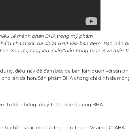
 thiệu về thành phần BHA trong mỹ phẩm
 phẩm chăm sóc da chứa BHA vào ban đêm. Bạn nên d
iên. Sau đó, tăng lên 3 lần/tuần trong tuần 3 và tuần t
i dùng, điều này để đảm bảo da bạn làm quen với sản p
àn cho làn da hơn. Sản phẩm BHA chống chỉ định da mỏng
em trước những lưu ý trước khi sử dụng BHA:
h phần khác như Retinol, Tretinoin, Vitamin C, AHA.