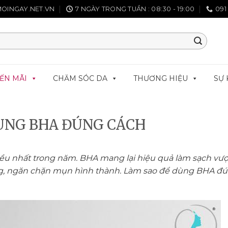
OINGAY.NET.VN
7 NGÀY TRONG TUẦN : 08:30 - 19:00
091
ẾN MÃI
CHĂM SÓC DA
THƯƠNG HIỆU
SỰ 
DÙNG BHA ĐÚNG CÁCH
u nhất trong năm. BHA mang lại hiệu quả làm sạch vượt 
 lông, ngăn chặn mụn hình thành. Làm sao để dùng BHA đ