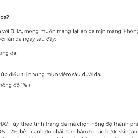
 da?
da với BHA, mong muốn mang lại làn da mịn màng, không 
i làn da ngay sau đây:
ong da.
iúp điều trị những mụn viêm sâu dưới da.
nồng độ 1% )
BHA? Tùy theo tình trạng da mà chọn nồng độ thành p
5 – 2%, bên cạnh đó phải đảm bảo đủ các bước skincare