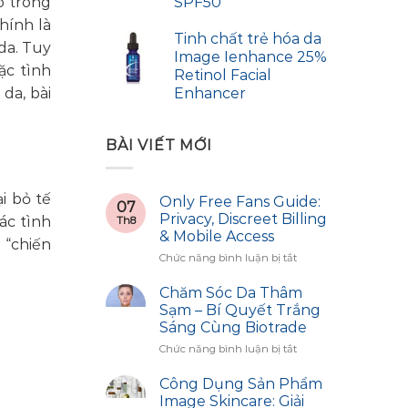
o trong
SPF50
hính là
Tinh chất trẻ hóa da
da. Tuy
Image Ienhance 25%
ặc tình
Retinol Facial
da, bài
Enhancer
BÀI VIẾT MỚI
i bỏ tế
Only Free Fans Guide:
07
Privacy, Discreet Billing
ác tình
Th8
& Mobile Access
 “chiến
ở
Chức năng bình luận bị tắt
Only
Free
Chăm Sóc Da Thâm
Fans
Sạm – Bí Quyết Trắng
Guide:
Sáng Cùng Biotrade
Privacy,
ở
Chức năng bình luận bị tắt
Discreet
Chăm
Billing
Sóc
&
Công Dụng Sản Phẩm
Da
Mobile
Image Skincare: Giải