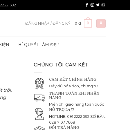
 2222 592
0
ĐĂNG NHẬP / ĐĂNG KÝ
0
₫
KIỆN
BÍ QUYẾT LÀM ĐẸP
CHÚNG TÔI CAM KẾT
CAM KẾT CHÍNH HÃNG
Đầy đủ hóa đơn, chứng từ
trội,
THANH TOÁN KHI NHẬN
úng
HÀNG
Miễn phí giao hàng toàn quốc
HỖ TRỢ 24/7
HOTLINE: 091 2222 592 SỐ BÀN:
028 7107 7668
ĐỔI TRẢ HÀNG