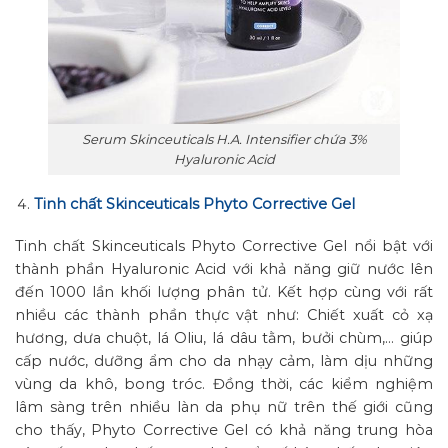
Serum Skinceuticals H.A. Intensifier chứa 3%
Hyaluronic Acid
Tinh chất Skinceuticals Phyto Corrective Gel
Tinh chất Skinceuticals Phyto Corrective Gel nổi bật với
thành phần Hyaluronic Acid với khả năng giữ nước lên
đến 1000 lần khối lượng phân tử. Kết hợp cùng với rất
nhiều các thành phần thực vật như: Chiết xuất cỏ xạ
hương, dưa chuột, lá Oliu, lá dâu tằm, bưởi chùm,… giúp
cấp nước, dưỡng ẩm cho da nhạy cảm, làm dịu những
vùng da khô, bong tróc. Đồng thời, các kiểm nghiệm
lâm sàng trên nhiều làn da phụ nữ trên thế giới cũng
cho thấy, Phyto Corrective Gel có khả năng trung hòa