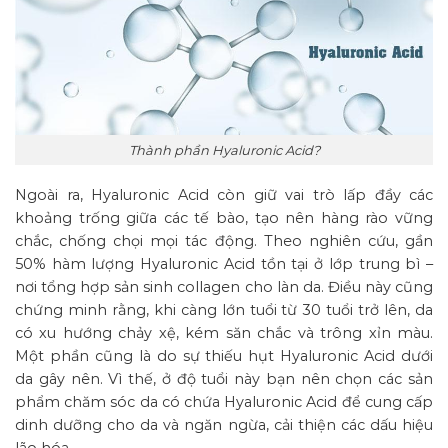
Thành phần Hyaluronic Acid?
Ngoài ra, Hyaluronic Acid còn giữ vai trò lấp đầy các
khoảng trống giữa các tế bào, tạo nên hàng rào vững
chắc, chống chọi mọi tác động. Theo nghiên cứu, gần
50% hàm lượng Hyaluronic Acid tồn tại ở lớp trung bì –
nơi tổng hợp sản sinh collagen cho làn da. Điều này cũng
chứng minh rằng, khi càng lớn tuổi từ 30 tuổi trở lên, da
có xu hướng chảy xệ, kém săn chắc và trông xỉn màu.
Một phần cũng là do sự thiếu hụt Hyaluronic Acid dưới
da gây nên. Vì thế, ở độ tuổi này bạn nên chọn các sản
phẩm chăm sóc da có chứa Hyaluronic Acid để cung cấp
dinh dưỡng cho da và ngăn ngừa, cải thiện các dấu hiệu