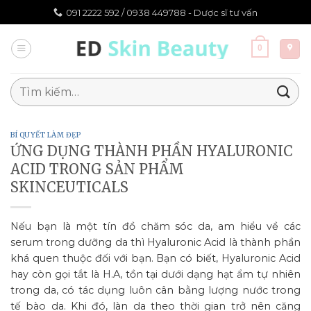
Chuyển
091 2222 592 /
0938 449788 - Dược sĩ tư vấn
đến
nội
0
dung
Tìm
kiếm:
BÍ QUYẾT LÀM ĐẸP
ỨNG DỤNG THÀNH PHẦN HYALURONIC
ACID TRONG SẢN PHẨM
SKINCEUTICALS
Nếu bạn là một tín đồ chăm sóc da, am hiểu về các
serum trong dưỡng da thì Hyaluronic Acid là thành phần
khá quen thuộc đối với bạn. Bạn có biết, Hyaluronic Acid
hay còn gọi tắt là H.A, tồn tại dưới dạng hạt ẩm tự nhiên
trong da, có tác dụng luôn cân bằng lượng nước trong
tế bào da. Khi đó, làn da theo thời gian trở nên căng