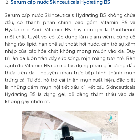
Serum cấp nước Skinceuticals Hydrating B5
Serum cấp nước Skinceuticals Hydrating B5 không chứa
dầu, có thành phần chính bao gồm Vitamin B5 và
Hyaluronic Acid. Vitamin B5 hay còn gọi là Panthenol
một chất tuyệt vời có tác dụng làm giảm viêm, củng cố
hàng rào lipid, hạn chế sự thoát hơi nước, cản trở sự xâm
nhập của các hóa chất không mong muốn vào da. Duy
trì làn da luôn tràn đầy sức sống, mịn màng tươi trẻ. Bên
cạnh đó Vitamin B5 còn có tác dụng phân giải lượng dầu
thừa trên da – nguyên nhân trực tiếp hình thành mụn
trứng cá. Từ đó, hỗ trợ cải thiện mụn xuất hiện, đặc biệt
là những đám mụn nội tiết xấu xí. Kết cấu Skinceuticals
Hydrating B5 là dạng gel, dễ dàng thẩm thấu vào da,
không gây nhờn rít.