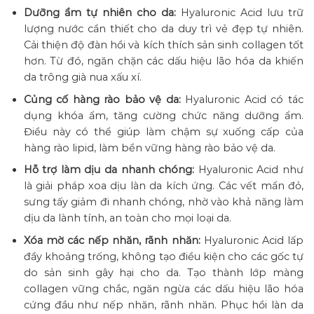
Dưỡng ẩm tự nhiên cho da:
Hyaluronic Acid lưu trữ
lượng nước cần thiết cho da duy trì vẻ đẹp tự nhiên.
Cải thiện độ đàn hồi và kích thích sản sinh collagen tốt
hơn. Từ đó, ngăn chặn các dấu hiệu lão hóa da khiến
da trông già nua xấu xí.
Củng cố hàng rào bảo vệ da:
Hyaluronic Acid có tác
dụng khóa ẩm, tăng cường chức năng dưỡng ẩm.
Điều này có thể giúp làm chậm sự xuống cấp của
hàng rào lipid, làm bền vững hàng rào bảo vệ da.
Hỗ trợ làm dịu da nhanh chóng:
Hyaluronic Acid như
là giải pháp xoa dịu làn da kích ứng. Các vết mẩn đỏ,
sưng tấy giảm đi nhanh chóng, nhờ vào khả năng làm
dịu da lành tính, an toàn cho mọi loại da.
Xóa mờ các nếp nhăn, rãnh nhăn:
Hyaluronic Acid lấp
đầy khoảng trống, không tạo điều kiện cho các gốc tự
do sản sinh gây hại cho da. Tạo thành lớp màng
collagen vững chắc, ngăn ngừa các dấu hiệu lão hóa
cứng đầu như nếp nhăn, rãnh nhăn. Phục hồi làn da