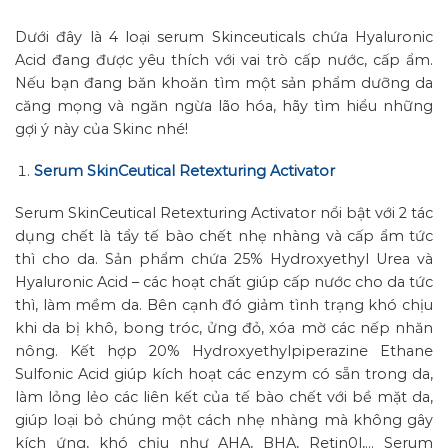
Dưới đây là 4 loại serum Skinceuticals chứa Hyaluronic
Acid đang được yêu thích với vai trò cấp nước, cấp ẩm.
Nếu bạn đang băn khoăn tìm một sản phẩm dưỡng da
căng mọng và ngăn ngừa lão hóa, hãy tìm hiểu những
gợi ý này của Skinc nhé!
Serum SkinCeutical Retexturing Activator
Serum SkinCeutical Retexturing Activator nổi bật với 2 tác
dụng chết là tẩy tế bào chết nhẹ nhàng và cấp ẩm tức
thì cho da. Sản phẩm chứa 25% Hydroxyethyl Urea và
Hyaluronic Acid – các hoạt chất giúp cấp nước cho da tức
thì, làm mềm da. Bên cạnh đó giảm tình trạng khó chịu
khi da bị khô, bong tróc, ửng đỏ, xóa mờ các nếp nhăn
nông. Kết hợp 20% Hydroxyethylpiperazine Ethane
Sulfonic Acid giúp kích hoạt các enzym có sẵn trong da,
làm lỏng lẻo các liên kết của tế bào chết với bề mặt da,
giúp loại bỏ chúng một cách nhẹ nhàng mà không gây
kích ứng, khó chịu như AHA, BHA, Retin0l,… Serum