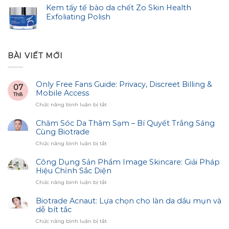
Kem tẩy tế bào da chết Zo Skin Health
Exfoliating Polish
BÀI VIẾT MỚI
Only Free Fans Guide: Privacy, Discreet Billing &
07
Mobile Access
Th8
ở
Chức năng bình luận bị tắt
Only
Free
Chăm Sóc Da Thâm Sạm – Bí Quyết Trắng Sáng
Fans
Cùng Biotrade
Guide:
ở
Chức năng bình luận bị tắt
Privacy,
Chăm
Discreet
Sóc
Công Dụng Sản Phẩm Image Skincare: Giải Pháp
Billing
Da
Hiệu Chỉnh Sắc Diện
&
Thâm
Mobile
ở
Chức năng bình luận bị tắt
Sạm
Access
Công
–
Dụng
Biotrade Acnaut: Lựa chọn cho làn da dầu mụn và
Bí
Sản
dễ bít tắc
Quyết
Phẩm
Trắng
ở
Chức năng bình luận bị tắt
Image
Sáng
Biotrade