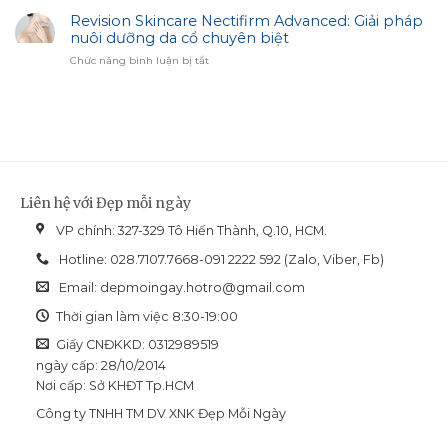
Skincare:
Cùng
Acnaut:
Revision Skincare Nectifirm Advanced: Giải pháp
Giải
Biotrade
Lựa
nuôi dưỡng da cổ chuyên biệt
Pháp
chọn
Hiệu
ở
Chức năng bình luận bị tắt
cho
Chỉnh
Revision
làn
Sắc
Skincare
da
Diện
Nectifirm
dầu
Advanced:
mụn
Giải
và
pháp
dễ
nuôi
bít
dưỡng
tắc
Liên hệ với Đẹp mỗi ngày
da
cổ
VP chính: 327-329 Tô Hiến Thành, Q.10, HCM.
chuyên
biệt
Hotline: 028.7107.7668-091 2222 592 (Zalo, Viber, Fb)
Email:
depmoingay.hotro@gmail.com
Thời gian làm việc 8:30-19:00
Giấy CNĐKKD: 0312989519
ngày cấp: 28/10/2014
Nơi cấp: Sở KHĐT Tp.HCM
Công ty TNHH TM DV XNK Đẹp Mỗi Ngày