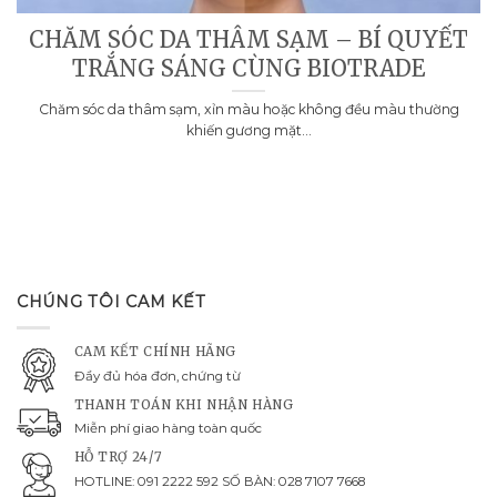
CHĂM SÓC DA THÂM SẠM – BÍ QUYẾT
TRẮNG SÁNG CÙNG BIOTRADE
Chăm sóc da thâm sạm, xỉn màu hoặc không đều màu thường
khiến gương mặt...
CHÚNG TÔI CAM KẾT
CAM KẾT CHÍNH HÃNG
Đầy đủ hóa đơn, chứng từ
THANH TOÁN KHI NHẬN HÀNG
Miễn phí giao hàng toàn quốc
HỖ TRỢ 24/7
HOTLINE: 091 2222 592 SỐ BÀN: 028 7107 7668