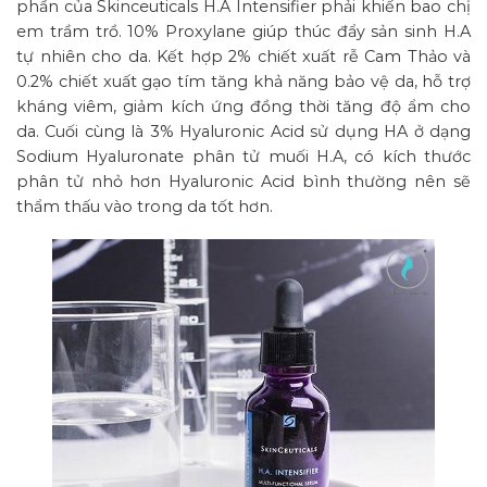
phần của Skinceuticals H.A Intensifier phải khiến bao chị
em trầm trồ. 10% Proxylane giúp thúc đẩy sản sinh H.A
tự nhiên cho da. Kết hợp 2% chiết xuất rễ Cam Thảo và
0.2% chiết xuất gạo tím tăng khả năng bảo vệ da, hỗ trợ
kháng viêm, giảm kích ứng đồng thời tăng độ ẩm cho
da. Cuối cùng là 3% Hyaluronic Acid sử dụng HA ở dạng
Sodium Hyaluronate phân tử muối H.A, có kích thước
phân tử nhỏ hơn Hyaluronic Acid bình thường nên sẽ
thẩm thấu vào trong da tốt hơn.