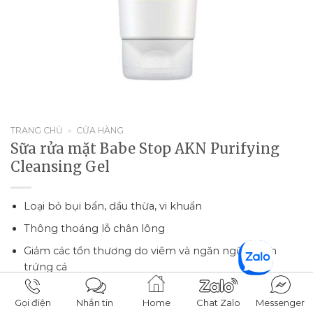
TRANG CHỦ
»
CỬA HÀNG
Sữa rửa mặt Babe Stop AKN Purifying
Cleansing Gel
Loại bỏ bụi bẩn, dầu thừa, vi khuẩn
Thông thoáng lỗ chân lông
Giảm các tổn thương do viêm và ngăn ngừa mụn
trứng cá
Kiểm soát dầu thừa trên da
Gọi điện
Nhắn tin
Home
Chat Zalo
Messenger
Mang lại cảm giác thoải mái trên da