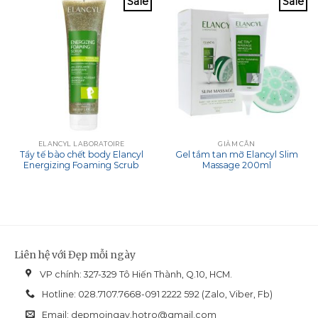
Sale
Sale
ELANCYL LABORATOIRE
GIẢM CÂN
Tẩy tế bào chết body Elancyl
Gel tắm tan mỡ Elancyl Slim
Energizing Foaming Scrub
Massage 200ml
Liên hệ với Đẹp mỗi ngày
VP chính: 327-329 Tô Hiến Thành, Q.10, HCM.
Hotline: 028.7107.7668-091 2222 592 (Zalo, Viber, Fb)
Email:
depmoingay.hotro@gmail.com