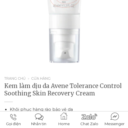
TRANG CHỦ
»
CỬA HÀNG
Kem làm dịu da Avene Tolerance Control
Soothing Skin Recovery Cream
Khôi phục hàng rào bảo vệ da
Làm dịu tình trạng mẩn đỏ, khô căng, cháy nắng
Gọi điện
Nhắn tin
Home
Chat Zalo
Messenger
Tăng cường bảo vệ lớp biểu bì cho da khỏe mạnh