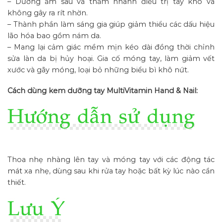
– Dưỡng ẩm sâu và thấm nhanh điều trị tay khô và
không gây ra rít nhờn.
– Thành phần làm sáng gia giúp giảm thiểu các dấu hiệu
lão hóa bao gồm nám da.
– Mang lại cảm giác mềm mịn kéo dài đồng thời chỉnh
sửa làn da bị hủy hoại. Gia cố móng tay, làm giảm vết
xước và gãy móng, loại bỏ những biểu bì khô nứt.
Cách dùng kem dưỡng tay MultiVitamin Hand & Nail:
Thoa nhẹ nhàng lên tay và móng tay với các động tác
mát xa nhẹ, dùng sau khi rửa tay hoặc bất kỳ lúc nào cần
thiết.