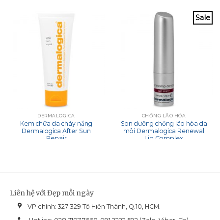
Sale
DERMALOGICA
CHỐNG LÃO HÓA
Kem chữa da cháy nắng
Son dưỡng chống lão hóa da
Dermalogica After Sun
môi Dermalogica Renewal
Repair
Lip Complex
Liên hệ với Đẹp mỗi ngày
VP chính: 327-329 Tô Hiến Thành, Q.10, HCM.